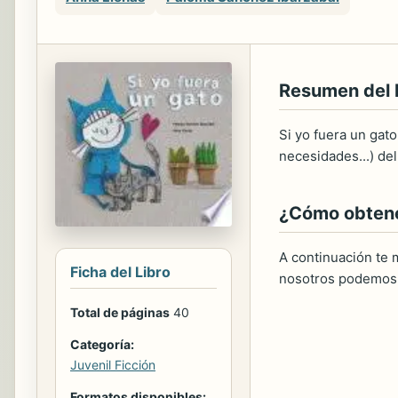
Resumen del
Si yo fuera un gat
necesidades...) del
¿Cómo obtener
A continuación te m
Ficha del Libro
nosotros podemos 
Total de páginas
40
Categoría:
Juvenil Ficción
Formatos disponibles: