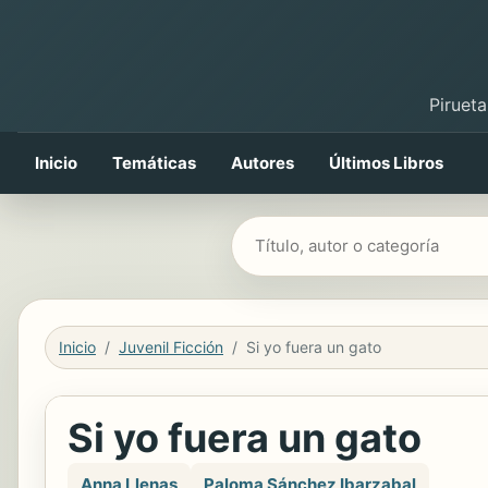
Pirueta
Inicio
Temáticas
Autores
Últimos Libros
Buscar libros
Inicio
Juvenil Ficción
Si yo fuera un gato
Si yo fuera un gato
Anna Llenas
Paloma Sánchez Ibarzabal