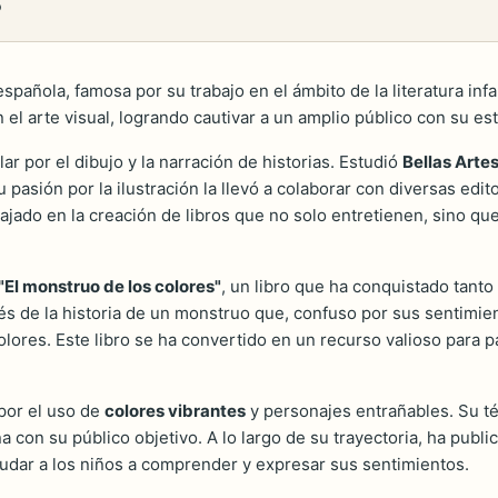
s
pañola, famosa por su trabajo en el ámbito de la literatura infan
n el arte visual, logrando cautivar a un amplio público con su est
 por el dibujo y la narración de historias. Estudió
Bellas Arte
u pasión por la ilustración la llevó a colaborar con diversas edi
abajado en la creación de libros que no solo entretienen, sino 
"El monstruo de los colores"
, un libro que ha conquistado tanto
vés de la historia de un monstruo que, confuso por sus sentimie
ores. Este libro se ha convertido en un recurso valioso para pa
 por el uso de
colores vibrantes
y personajes entrañables. Su téc
 con su público objetivo. A lo largo de su trayectoria, ha publ
yudar a los niños a comprender y expresar sus sentimientos.