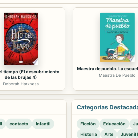
Maestra de pueblo. La escuel
del tiempo (El descubrimiento
Maestra De Pueblo
de las brujas 4)
Deborah Harkness
Categorías Destacad
l
contacto
Infantil
Ficción
Educación
Ju
Historia
Arte
Juvenil 