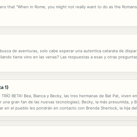
ers that "When in Rome, you might not really want to do as the Romans
sca de aventuras, solo cabe esperar una autentica catarata de dispara
lando tiene vino en las venas? Las respuestas a esas y otras preguntas
a 1)
l TRÍO BETA! Bea, Bianca y Becky, las tres hermanas de Bat Pat, viven e
r una gran fan de las nuevas tecnologías); Becky, la más presumida, y Bi
r en el pueblo les pondrán en contacto con Brenda Sherlock, la hija de
 suerte, el Trío Beta, junto a Brenda y su amigo Tommy...