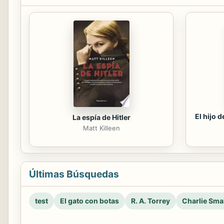
El hijo 
La espía de Hitler
Matt Killeen
Últimas Búsquedas
test
El gato con botas
R. A. Torrey
Charlie Smal