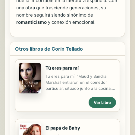
huella imborrable en la literatura española. Con
una obra que trasciende generaciones, su
nombre seguirá siendo sinónimo de
romanticismo
y conexión emocional.
Otros libros de Corín Tellado
Tú eres para mí
Tú eres para mí: "Maud y Sandra
Marshall entraron en el comedor
particular, situado junto a la cocina, y
mientras Maud asomaba la cabeza
por la puerta, Sandra dejándose caer
Ver Libro
ante la mesa. Maud vestía un pijama
negro y una bata oscura. Su cabello
era rubio y lo llevaba enroscado en
unos moñitos ridículos. Tenía
El papá de Baby
veintidós años y unos ojos azules,