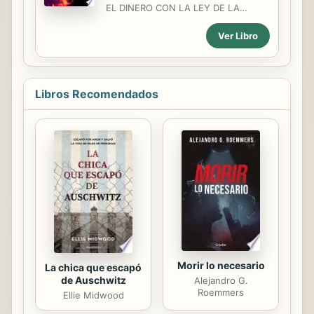
amorosas resultan disparatadas y
EL DINERO CON LA LEY DE LA
sexys, mientras descubre que
ATRACCIÓN de Ximo Despuig. El
superar su ruptura no va a ser tan
Ver Libro
Cruce J. K. Vélez El Cruce es la
fácil como pensaba, que es difícil el...
nueva novela de ciencia ficción de J.
K. Vélez. Si nunca has leído nada de
este autor, échale un vistazo a los
primeros capítulos de cualquiera de
Libros Recomendados
sus novelas e intenta no
engancharte. Sobre la novela David
es un niño de ocho años que ha
perdido a su madre. Una noche sale
de casa obligado por una poderosa
atracción. Sus pies lo arrastran sin
que él pueda evitarlo hacia un
turbador encuentro con lo
desconocido. Sigue a...
Morir lo necesario
La chica que escapó
de Auschwitz
Alejandro G.
Roemmers
Ellie Midwood