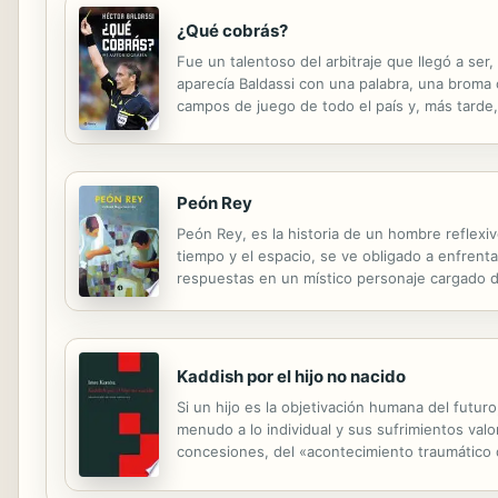
¿Qué cobrás?
Fue un talentoso del arbitraje que llegó a ser
aparecía Baldassi con una palabra, una broma 
campos de juego de todo el país y, más tarde
2008 y el Mundial de fútbol de Sudáfrica 2010
Peón Rey
Peón Rey, es la historia de un hombre reflexiv
tiempo y el espacio, se ve obligado a enfrenta
respuestas en un místico personaje cargado de
Kaddish por el hijo no nacido
Si un hijo es la objetivación humana del futuro
menudo a lo individual y sus sufrimientos valo
concesiones, del «acontecimiento traumático d
alargada de Auschwitz y la paternidad imposibl