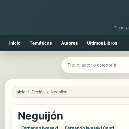
Pirueta
Inicio
Temáticas
Autores
Últimos Libros
Buscar libros
Inicio
Ficción
Neguijón
Neguijón
Fernando Iwasaki
Fernando Iwasaki Cauti