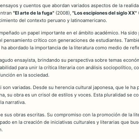
, ensayos y cuentos que abordan variados aspectos de la realida
entran
"El arte de la fuga"
(2008),
"Los escipiones del siglo XX"
imiento del contexto peruano y latinoamericano.
mpeñado un papel importante en el ámbito académico. Ha sido p
 el pensamiento crítico con generaciones de estudiantes. Tambié
a abordado la importancia de la literatura como medio de refle
gudo ensayista, brindando su perspectiva sobre temas económic
bilidad para unir la crítica literaria con análisis sociopolítico,
función en la sociedad.
i son variadas. Desde su herencia cultural japonesa, que le ha 
, su obra es un crisol de estilos y voces. Esta pluralidad se con
la narrativa.
e sus obras escritas. Su compromiso con la promoción de la lite
ipado en la creación de iniciativas culturales y literarias que 
n.