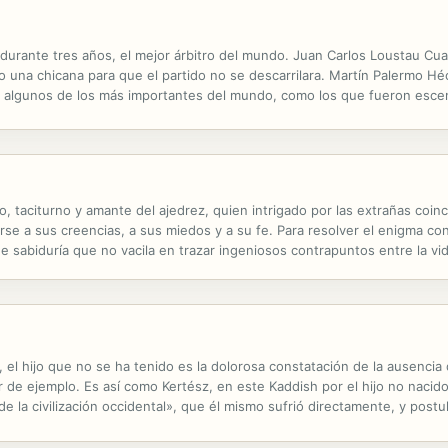
, durante tres años, el mejor árbitro del mundo. Juan Carlos Loustau Cu
o una chicana para que el partido no se descarrilara. Martín Palermo Héc
, algunos de los más importantes del mundo, como los que fueron esce
. Su carrera como árbitro de fútbol fue de menor a mayor: de...
o, taciturno y amante del ajedrez, quien intrigado por las extrañas coi
rse a sus creencias, a sus miedos y a su fe. Para resolver el enigma con 
 sabiduría que no vacila en trazar ingeniosos contrapuntos entre la vida
, el hijo que no se ha tenido es la dolorosa constatación de la ausencia 
r de ejemplo. Es así como Kertész, en este Kaddish por el hijo no nacido,
e la civilización occidental», que él mismo sufrió directamente, y postu
e. En este libro, un hombre habla de sí mismo, pero su...