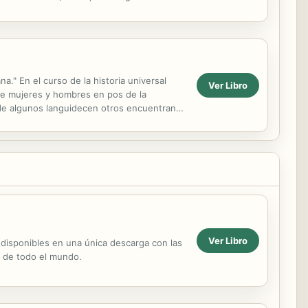
 del 60,...
a." En el curso de la historia universal
Ver Libro
 de mujeres y hombres en pos de la
nde algunos languidecen otros encuentran la
, ...
Ver Libro
 disponibles en una única descarga con las
s de todo el mundo.