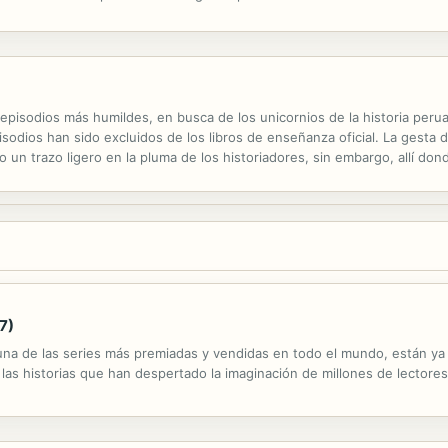
grupo de escritores españoles y latinoamericanos nacidos en la década
 episodios más humildes, en busca de los unicornios de la historia peruan
isodios han sido excluidos de los libros de enseñanza oficial. La gesta
 un trazo ligero en la pluma de los historiadores, sin embargo, allí do
ante en gran literatura. Fernando Iwasaki recupera a estos personajes que
7)
, una de las series más premiadas y vendidas en todo el mundo, están ya
 las historias que han despertado la imaginación de millones de lectore