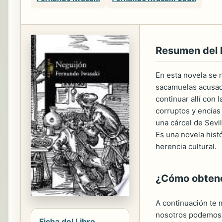
Resumen del
En esta novela se 
sacamuelas acusado 
continuar allí con
corruptos y encías 
una cárcel de Sevi
Es una novela hist
herencia cultural.
¿Cómo obtener
A continuación te m
nosotros podemos 
Ficha del Libro