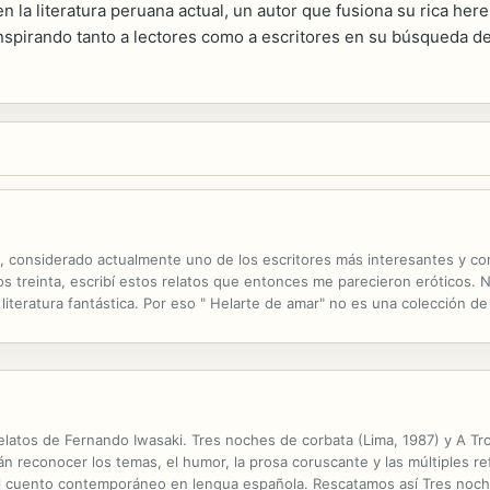
 la literatura peruana actual, un autor que fusiona su rica heren
spirando tanto a lectores como a escritores en su búsqueda de l
, considerado actualmente uno de los escritores más interesantes y cons
los treinta, escribí estos relatos que entonces me parecieron eróticos.
iteratura fantástica. Por eso " Helarte de amar" no es una colección de
ón".
elatos de Fernando Iwasaki. Tres noches de corbata (Lima, 1987) y A Troy
 reconocer los temas, el humor, la prosa coruscante y las múltiples ref
 cuento contemporáneo en lengua española. Rescatamos así Tres noches