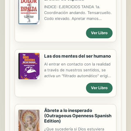
INDICE: EJERCICIOS TANDA 1a.
Coordinación andando. Tensarcuello.
Codo elevado. Apretar manos
vertical. Brazos extendidos...
EJERCICIOS TANDA 2a. Andando.
Ver Libro
Mover brazos. Mano-cabeza. Codos
cruzados... EJERCICIOS TANDA 3a.
Andando + brazos. Estirar cuello.
Elevar manos atrás. Manos
Las dos mentes del ser humano
horizontales. EJERCICIOS TANDA 4a.
Al entrar en contacto con la realidad
Andar elevando brazos. Flexiones
a través de nuestros sentidos, se
contra la pared. Rotar hombros.
activa un "filtrado automático" erigido
Rotar brazos extendidos...
por todos los paradigmas que
llevamos dentro. Como si se tratase
Ver Libro
de unos "lentes", siempre vemos la
realidad a través de ellos.
Ãbrete a lo inesperado
(Outrageous Openness Spanish
Edition)
¿Que sucedería si Dios estuviera