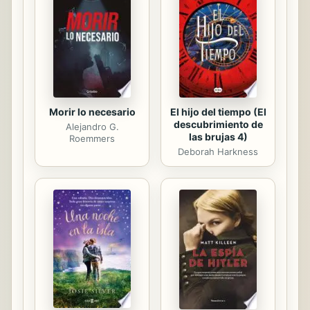
Rajastán, India. Desplegando todo su
talento y capacidad comunicativa,
Osho nos ofrece una versión
condensada de su concepción de la
meditación y nos...
Morir lo necesario
El hijo del tiempo (El
descubrimiento de
Alejandro G.
las brujas 4)
Roemmers
Deborah Harkness