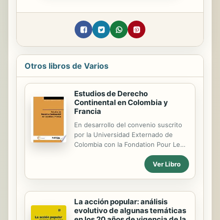
Otros libros de Varios
Estudios de Derecho
Continental en Colombia y
Francia
En desarrollo del convenio suscrito
por la Universidad Externado de
Colombia con la Fondation Pour Le
Droit Continental de Francia, el
Ver Libro
Grupo de Investigación en Derecho y
Economía del Departamento de
Derecho Económico presenta a la
comunidad académica este texto
La acción popular: análisis
como un primer resultado del
evolutivo de algunas temáticas
proyecto de investigación sobre
en los 20 años de vigencia de la