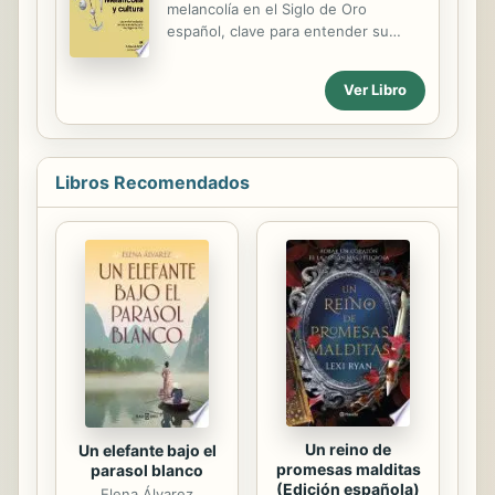
melancolía en el Siglo de Oro
escritos desde 1976 hasta 2000 a los
español, clave para entender su
que Pasiones pasadas y Literatura y
presencia en la Europa moderna. La
fantasma no habían dado cabida. En
melancolía, que recorre la historia del
cada uno de los cien ensayos que
Ver Libro
mundo hasta nuestros días, es uno
componen el volumen no
de los ejes fundamentales de la
encontramos ya al articulista o al...
cultura renacentista y barroca, e
impregna las obras de autores como
Libros Recomendados
Shakespeare o Montaigne.
Ensayistas como Panofsky, Kristeva
o Starobinski la han estudiado desde
diversos ángulos, pero conceden
escasa o nula atención a su
relevancia en el Siglo de Oro
español. Es precisamente en este
periodo y escenario en el que Roger
Bartra centra su atención. El...
Un reino de
Un elefante bajo el
promesas malditas
parasol blanco
(Edición española)
Elena Álvarez