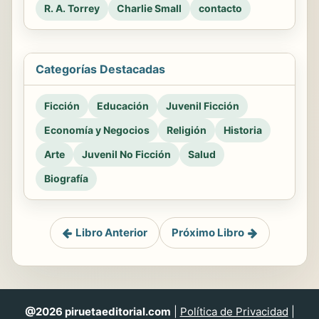
R. A. Torrey
Charlie Small
contacto
Categorías Destacadas
Ficción
Educación
Juvenil Ficción
Economía y Negocios
Religión
Historia
Arte
Juvenil No Ficción
Salud
Biografía
Libro Anterior
Próximo Libro
@2026 piruetaeditorial.com
|
Política de Privacidad
|