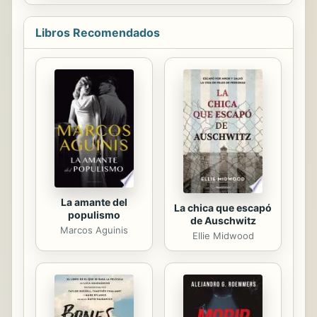
querríamos. Miramos a un lado y a
otro, pensamos que no tenemos más
Libros Recomendados
opción: corremos hasta nuestro
destino. Lo que nos deparará el día
siguiente solo los dioses lo saben.
Oscura Roma es un viaje fascinante a
la Roma más desconocida, la ciudad
nocturna en la que brujas,
hechiceros, asesinos, sicarios y todo
tipo de criaturas acechan en las
sombras.
La amante del
La chica que escapó
populismo
de Auschwitz
Marcos Aguinis
Ellie Midwood