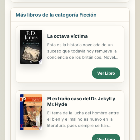
estudiar matemáticas y lengua. Sin
embargo, las cosas le parecerán
distintas cuando conoce a
Más libros de la categoría Ficción
Ricitodeoro y descubre cómo es el
día a día de las vacas en la granja.
La octava víctima
Esta es la historia novelada de un
suceso que todavía hoy remueve la
conciencia de los británicos. Novela
basada en un hecho real que
conmocionó a la sociedad británica
Ver Libro
de comienzos del siglo XIX. Un
crimen consterna a la sociedad
londinense: dos familias, en una
zona popular de la ciudad, son
El extraño caso del Dr. Jekyll y
masacradas con saña. La presión
Mr. Hyde
política se traduce en una sucesión
El tema de la lucha del hombre entre
de pesquisas apresuradas y
el bien y el mal no es nuevo en la
erróneas, y en el suicidio del
literatura, pues siempre se han
inocente acusado de los crímenes.
contado relatos sobre la doble
naturaleza de las personas; lo que sí
Ver Libro