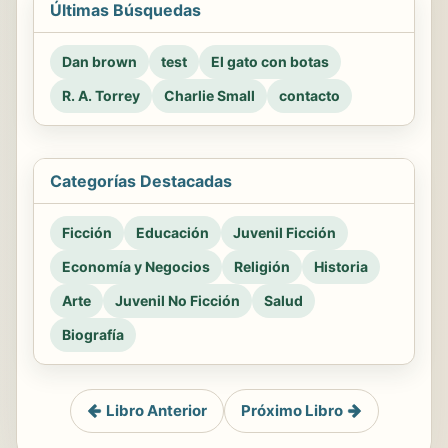
Últimas Búsquedas
Dan brown
test
El gato con botas
R. A. Torrey
Charlie Small
contacto
Categorías Destacadas
Ficción
Educación
Juvenil Ficción
Economía y Negocios
Religión
Historia
Arte
Juvenil No Ficción
Salud
Biografía
Libro Anterior
Próximo Libro