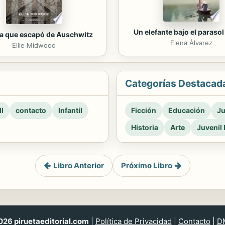
Un elefante bajo el paraso
ca que escapó de Auschwitz
Elena Álvarez
Ellie Midwood
Categorías Destacad
l
contacto
Infantil
Ficción
Educación
Ju
Historia
Arte
Juvenil 
Libro Anterior
Próximo Libro
26 piruetaeditorial.com
|
Política de Privacidad
|
Contacto
|
D