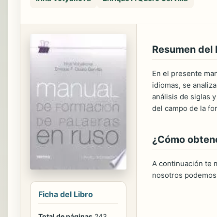
Resumen del
En el presente man
idiomas, se analiz
análisis de siglas
del campo de la fo
¿Cómo obtener
A continuación te m
nosotros podemos 
Ficha del Libro
Total de páginas
243