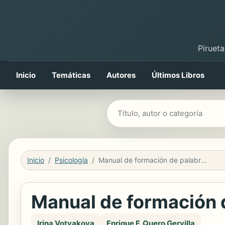
Pirueta
Inicio
Temáticas
Autores
Últimos Libros
Buscar libros
Inicio
Psicología
Manual de formación de palabras en ruso
Manual de formación 
Irina Votyakova
Enrique F. Quero Gervilla