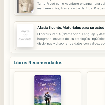
Tanto Freud como Avenburg encarnan una cultura 
mantienen viva, tras el rastro de Eros. Pueden 
quise recomendarlo al interés de ustedes en c
Afasia fluente. Materiales para su estu
El corpus PerLA ("Percepción. Lenguaje y Afas
integrar el estudio de las patologías lingüísti
disciplinas y disponer de datos con validez ec
convenciones propias de la entrevista para apr
Libros Recomendados