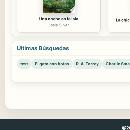
Una noche en la isla
La chi
Josie Silver
Últimas Búsquedas
test
El gato con botas
R. A. Torrey
Charlie Smal
@20