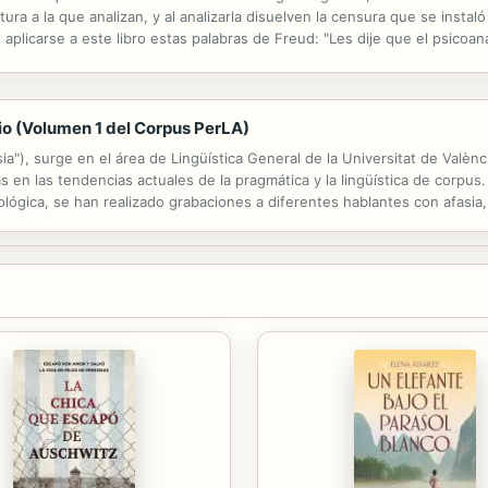
a la que analizan, y al analizarla disuelven la censura que se instaló en
aplicarse a este libro estas palabras de Freud: "Les dije que el psicoaná
alidad de tal, sino por su contenido de verdad, por las informaciones qu
dio (Volumen 1 del Corpus PerLA)
ia"), surge en el área de Lingüística General de la Universitat de Valè
cas en las tendencias actuales de la pragmática y la lingüística de corpus
ológica, se han realizado grabaciones a diferentes hablantes con afasia,
oximarse en lo posible a las interacciones conversacionales...