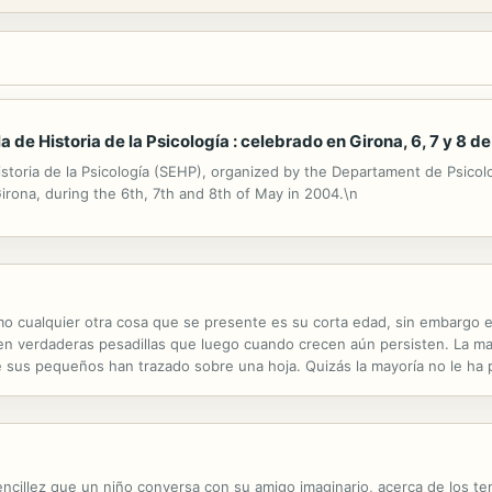
de Historia de la Psicología : celebrado en Girona, 6, 7 y 8 
toria de la Psicología (SEHP), organized by the Departament de Psicolo
Girona, during the 6th, 7th and 8th of May in 2004.\n
o cualquier otra cosa que se presente es su corta edad, sin embargo 
n en verdaderas pesadillas que luego cuando crecen aún persisten. La m
ue sus pequeños han trazado sobre una hoja. Quizás la mayoría no le h
o se nos indica que las rayas y garabatos que los niños han llevado al c
cillez que un niño conversa con su amigo imaginario, acerca de los tem