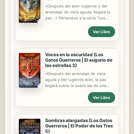
«Después del león rugiente y del
arrendajo de vista aguda, llegará la
paz...» Pertenece a la serie "Los
Gatos Guerreros | El augurio de las
estrellas" Cuatro clanes guerreros
Ver Libro
han habitado la tierra de alrededor
del lago durante muchas lunas como
iguales, hasta que una profecía
predice que tres gatos del Clan del
Voces en la oscuridad (Los
Gatos Guerreros | El augurio de
Trueno sostendrán el poder de las
las estrellas 3)
estrellas en sus patas. Glayo y
Leonado saben que ellos son dos de
«Después del arrendajo de vista
los gatos. El resto de gatos deberá
aguda y del rugiente león, la paz
esperar una señal del Clan Estelar
llegará sobre la suave ala de una
para descubrir la identidad del
tórtola.» El sangriento combate entre
tercero. Mientras tanto, Pequeña
Ver Libro
el Clan del Trueno y el Clan de la
Tórtola y Pequeña Espinela,...
Sombra ha terminado, pero las
consecuencias aún resuenan en los
cuatro clanes. Mientras Zarpa de
Sombras alargadas (Los Gatos
Tórtola intenta asumir que hay reinos
Guerreros | El Poder de los Tres
-y gatos- que sus sentidos no
5)
pueden alcanzar, Glayo y Leonado