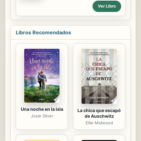
el pájaro Grip es tan natural como
joven perverso que quiere usar a
Ver Libro
con cualquiera de sus hermanos. Los
Juliette como un arma para controlar
animales parecen ser un miembro
a la...
más de la familia. Pero ese verano,
Virginia descubre algo muy especial:
Libros Recomendados
una cabaña en un árbol en la que van
apareciendo libros de forma
misteriosa. ¿Quién los deja ahí? ¿Por
qué?
Una noche en la isla
La chica que escapó
de Auschwitz
Josie Silver
Ellie Midwood