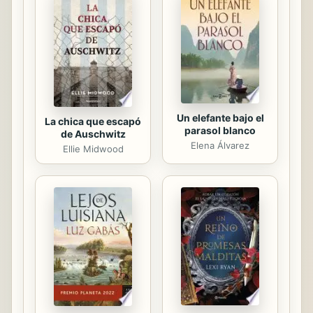
una profunda crisis, los territorios
americanos -especialmente México y
Perú- fueron capaces de diversificar
sus economías y alcanzar cierto
grado de...
Un elefante bajo el
La chica que escapó
parasol blanco
de Auschwitz
Elena Álvarez
Ellie Midwood