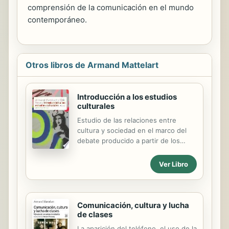
comprensión de la comunicación en el mundo
contemporáneo.
Otros libros de Armand Mattelart
Introducción a los estudios
culturales
Estudio de las relaciones entre
cultura y sociedad en el marco del
debate producido a partir de los
años sesenta, que presta a los
medios de comunicación de masas y
Ver Libro
a las clases populares la misma
atención hasta el momento
reservada a la cultura erudita,
difuminando las fronteras entre
Comunicación, cultura y lucha
disciplinas académicas y
de clases
cuestionando los límites políticos de
La aparición del teléfono, el uso de la