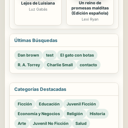
Un reino de
Lejos de Luisiana
promesas malditas
Luz Gabás
(Edición española)
Lexi Ryan
Últimas Búsquedas
Dan brown
test
El gato con botas
R. A. Torrey
Charlie Small
contacto
Categorías Destacadas
Ficción
Educación
Juvenil Ficción
Economía y Negocios
Religión
Historia
Arte
Juvenil No Ficción
Salud