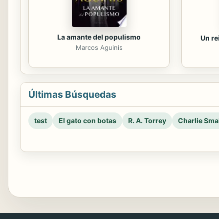
La amante del populismo
Un re
Marcos Aguinis
Últimas Búsquedas
test
El gato con botas
R. A. Torrey
Charlie Smal