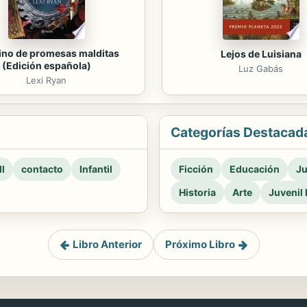
ino de promesas malditas
Lejos de Luisiana
(Edición española)
Luz Gabás
Lexi Ryan
Categorías Destacad
l
contacto
Infantil
Ficción
Educación
Ju
Historia
Arte
Juvenil 
Libro Anterior
Próximo Libro