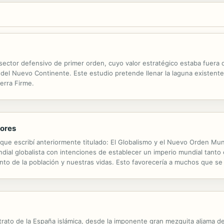
 sector defensivo de primer orden, cuyo valor estratégico estaba fuer
 del Nuevo Continente. Este estudio pretende llenar la laguna existente e
ierra Firme.
dores
o que escribí anteriormente titulado: El Globalismo y el Nuevo Orden Mu
ndial globalista con intenciones de establecer un imperio mundial tanto
ento de la población y nuestras vidas. Esto favorecería a muchos que se
s inescrupulosos; así como entidades internacionales, instituciones...
trato de la España islámica, desde la imponente gran mezquita aljama de 