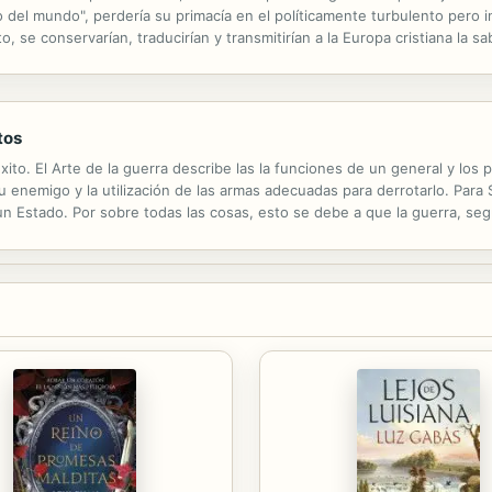
del mundo", perdería su primacía en el políticamente turbulento pero in
 se conservarían, traducirían y transmitirían a la Europa cristiana la sab
rpretación de la España islámica y el nacimiento de...
tos
ito. El Arte de la guerra describe las la funciones de un general y los 
su enemigo y la utilización de las armas adecuadas para derrotarlo. Par
n Estado. Por sobre todas las cosas, esto se debe a que la guerra, seg
n alcanza las metas que se fija, sin devastar, ni avasallar. Triunfa el que