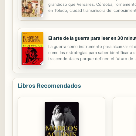
grandioso que Versalles. Córdoba, "ornamento 
en Toledo, ciudad transmisora del conocimiento,
crisol de Dios es una novedosa y atrevida inte
El arte de la guerra para leer en 30 minu
La guerra como instrumento para alcanzar el éx
como las estrategias para saber identificar a 
trascendentales porque definen el futuro de u
alcanzar el éxito. Para Sun Tzu, es exitoso quie
Libros Recomendados