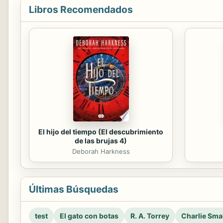
Libros Recomendados
El hijo del tiempo (El descubrimiento
de las brujas 4)
Deborah Harkness
Últimas Búsquedas
test
El gato con botas
R. A. Torrey
Charlie Smal