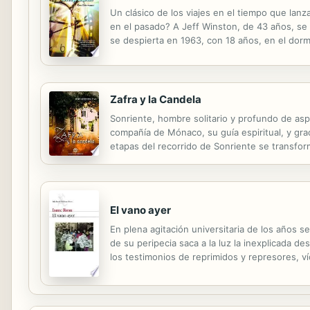
Un clásico de los viajes en el tiempo que lanz
en el pasado? A Jeff Winston, de 43 años, se 
se despierta en 1963, con 18 años, en el dorm
el futuro. Sabe quién ganará cada partido, cad
Zafra y la Candela
Sonriente, hombre solitario y profundo de aspe
compañía de Mónaco, su guía espiritual, y gr
etapas del recorrido de Sonriente se transform
alegría y del dolor, de las relaciones entre lo
El vano ayer
En plena agitación universitaria de los años 
de su peripecia saca a la luz la inexplicada d
los testimonios de reprimidos y represores, v
controversia sobre la memoria en un infrecuen