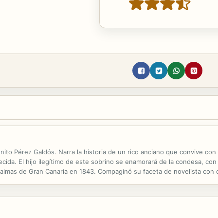
nito Pérez Galdós. Narra la historia de un rico anciano que convive con 
da. El hijo ilegítimo de este sobrino se enamorará de la condesa, co
almas de Gran Canaria en 1843. Compaginó su faceta de novelista con cr
o como uno de los autores españoles que mejor representan el realismo e