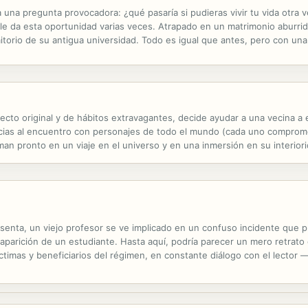
a una pregunta provocadora: ¿qué pasaría si pudieras vivir tu vida otra
le da esta oportunidad varias veces. Atrapado en un matrimonio aburrid
itorio de su antigua universidad. Todo es igual que antes, pero con una 
a competición nacional, y hasta cómo hacer dinero en Wall...
cto original y de hábitos extravagantes, decide ayudar a una vecina a e
acias al encuentro con personajes de todo el mundo (cada uno comprom
an pronto en un viaje en el universo y en una inmersión en su interiorid
s seres humanos, del gusto de la vida. Granada, sus patios, sus calles...
sesenta, un viejo profesor se ve implicado en un confuso incidente que 
esaparición de un estudiante. Hasta aquí, podría parecer un mero retrato
íctimas y beneficiarios del régimen, en constante diálogo con el lector 
te lugar: la memoria no es aquí respuesta, sino la única pregunta...