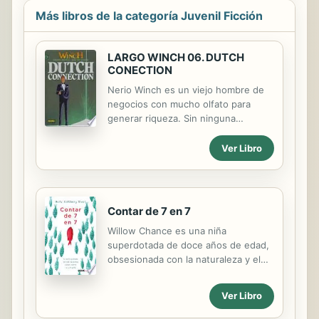
Más libros de la categoría Juvenil Ficción
LARGO WINCH 06. DUTCH
CONECTION
Nerio Winch es un viejo hombre de
negocios con mucho olfato para
generar riqueza. Sin ninguna
descendencia conocida, decide
adoptar un niño yugoslavo llamado
Ver Libro
Largo. Intenta educarlo como cree
más conveniente, pero Largo es un
espíritu rebelde que pronto acabará
de trotamundos. Cuando Nerio
Contar de 7 en 7
muere asesinado en extrañas
Willow Chance es una niña
circunstancias, Largo hereda todo su
superdotada de doce años de edad,
multimillonario patrimonio y extenso
obsesionada con la naturaleza y el
imperio económico, cosa que le
diagnóstico de enfermedades, y a
creará muchos enemigos y le
quien le encanta contar de siete en
acabará causando muchos
Ver Libro
siete. Nunca le ha resultado fácil
problemas. Al mando del monstruoso
congeniar con otras personas que
imperio financiero conocido como