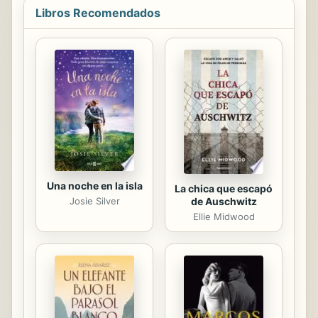
dedications, dreams of my
Libros Recomendados
imagination ... or creation ... whoever
reads with his heart will feel
identified. I started writing at age 17
for my first lost love ... that eternal
and pure feeling that will never give
up our hearts ... I admit that I also did
it to fall in love. I never imagined that
writing, feeling ...
Una noche en la isla
La chica que escapó
de Auschwitz
Josie Silver
Ellie Midwood