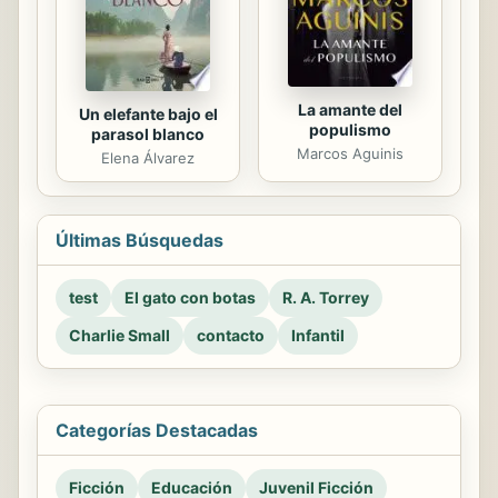
La amante del
Un elefante bajo el
populismo
parasol blanco
Marcos Aguinis
Elena Álvarez
Últimas Búsquedas
test
El gato con botas
R. A. Torrey
Charlie Small
contacto
Infantil
Categorías Destacadas
Ficción
Educación
Juvenil Ficción