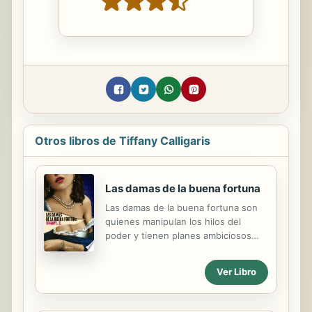
Otros libros de Tiffany Calligaris
Las damas de la buena fortuna
Las damas de la buena fortuna son
quienes manipulan los hilos del
poder y tienen planes ambiciosos
para las mujeres bajo su protección.
En plena dinastía Tudor y con el
Ver Libro
desfile de amantes en la corte del
rey Enrique VIII, en el Condado de
Gloucester lord Gregory Oleander