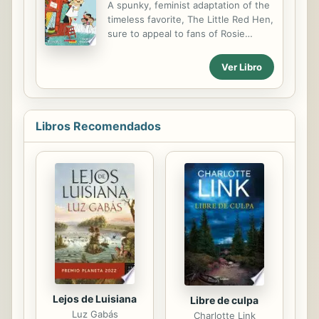
A spunky, feminist adaptation of the
Samuel y bebé Luis ya tienen otras
timeless favorite, The Little Red Hen,
actividades y están muy ocupados.
sure to appeal to fans of Rosie
Descubren que la causa principal fue
Revere, Engineer. Ruby's mind is
la Internet y los nuevos electrónicos.
always full of ideas. One day, she
Ver Libro
Ellos hacen una carta a los padres y
finds some old boards and decides
sienten que con eso su misión está
to build something. She invites her
...
brothers to help, but they just laugh
and tell her she doesn't know how
Libros Recomendados
to build. "Then I'll learn," she says.
And she does! This Spanish book
with sprightly text and winsome
pictures is a modern spin on a
timeless favorite that celebrates the
pluck and ingenuity of young
creators everywhere! Ruby tiene
muchas ideas. Un día encuentra
unas tablas y...
Lejos de Luisiana
Libre de culpa
Luz Gabás
Charlotte Link