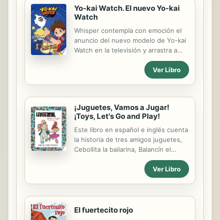
Una lectura interactiva que se puede
Yo-kai Watch. El nuevo Yo-kai
disfrutar una y otra vez. ¡El regalo
Watch
perfecto para los más pequeños!
Whisper contempla con emoción el
anuncio del nuevo modelo de Yo-kai
Watch en la televisión y arrastra a
Nathan a comprar uno, pero se
Ver Libro
encuentran con una larga cola de
Yo-kai que esperan el lanzamiento.
¡Juguetes, Vamos a Jugar!
¡Toys, Let's Go and Play!
Este libro en español e inglés cuenta
la historia de tres amigos juguetes,
Cebollita la bailarina, Balancín el
caballito y Motitas el payasito. Ellos
Ver Libro
se encuentran arrumbados y deciden
salir a buscar y a encontrar la razón
del porqué los dejaron en ese cuarto
frío. Como todo cuento infantil la
historia está llena de fantasía. Ellos
El fuertecito rojo
descubren que sus amiguitos Bianca,