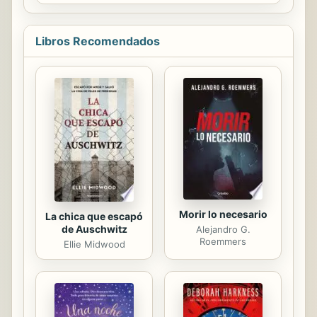
numerosas son las afinidades que
unen la obra de Irène Némirovsky
con la de Antón Chéjov. Nacida en
Libros Recomendados
1903, un año antes de la muerte de
este, la autora de Suite francesa
quedó prendada por la trayectoria y
el destino del célebre escritor ruso.
Precisa, íntima y profundamente
conmovedora, esta biografía, que es
también una magnífica panorámica
de la literatura rusa, revela la
compleja...
Morir lo necesario
La chica que escapó
de Auschwitz
Alejandro G.
Roemmers
Ellie Midwood