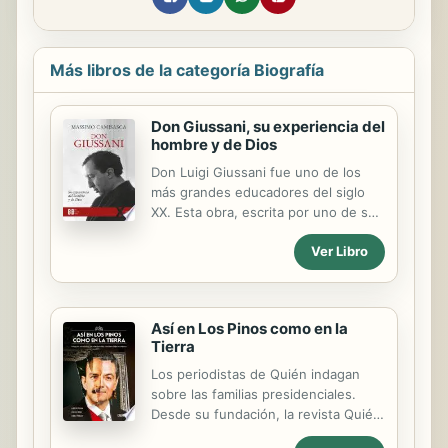
Más libros de la categoría Biografía
Don Giussani, su experiencia del
hombre y de Dios
Don Luigi Giussani fue uno de los
más grandes educadores del siglo
XX. Esta obra, escrita por uno de sus
más estrechos colaboradores a lo
Ver Libro
largo de cuarenta años, conforma
una sintética biografía espiritual que
permite conocer con precisión el
pensamiento y la obra de esta
Así en Los Pinos como en la
importante figura eclesial de nuestro
Tierra
tiempo. Para elaborarla, don Massimo
Camisasca, actualmente obispo
Los periodistas de Quién indagan
emérito de Reggio Emilia - Guastalla,
sobre las familias presidenciales.
ha releído, página por página, toda la
Desde su fundación, la revista Quién
obra publicada de don Giussani,
se ha dedicado a investigar la vida y