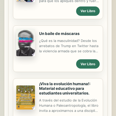
para que los apliques dentro y fuera
del aula, proporcionándote así una
Ver Libro
mejor calidad de vida y un excelente
desarrollo personal y profesional.
Un baile de máscaras
¿Qué es la masculinidad? Desde los
arrebatos de Trump en Twitter hasta
la violencia armada que se cobra la
vida de miles de personas, pasando
por las cifras de suicidios entre los
Ver Libro
hombres y los «incel» que
encontramos en Reddit y 4chan, la
masculinidad que domina el mundo
se percibe como «tóxica», «frágil» y
¡Viva la evolución humana!:
«en crisis». En Un baile de máscaras,
Material educativo para
JJ Bola describe la masculinidad
estudiantes universitarios.
como una representación que los
A través del estudio de la Evolución
hombres desempeñan a partir de su
Humana o Paleoantropología, el libro
entorno social. Sirviéndose de
invita a aproximarnos a una disciplina
ejemplos de tradiciones culturales no
fascinante constantemente gracias al