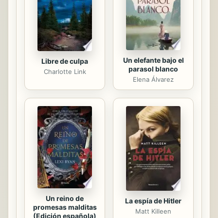
descarrilada que fue en la
universidad. También se encontró
con la mamá de Sarah, quien le...
Un elefante bajo el
Libre de culpa
parasol blanco
Charlotte Link
Elena Álvarez
Un reino de
La espía de Hitler
promesas malditas
Matt Killeen
(Edición española)