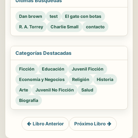
Últimas Búsquedas
Dan brown
test
El gato con botas
R. A. Torrey
Charlie Small
contacto
Categorías Destacadas
Ficción
Educación
Juvenil Ficción
Economía y Negocios
Religión
Historia
Arte
Juvenil No Ficción
Salud
Biografía
Libro Anterior
Próximo Libro