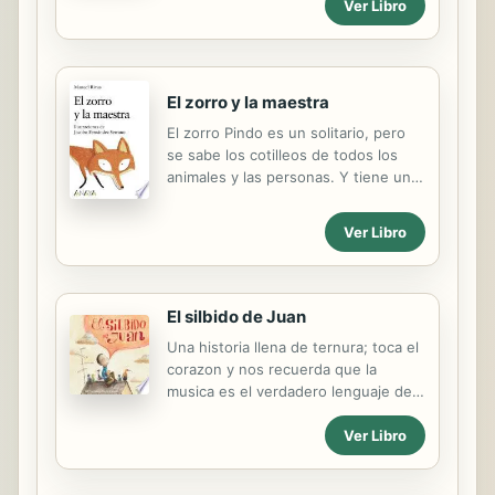
Ver Libro
El zorro y la maestra
El zorro Pindo es un solitario, pero
se sabe los cotilleos de todos los
animales y las personas. Y tiene un
poder muy especial: puede
hipnotizar a cualquiera con sus "ojos
Ver Libro
de linterna". Consiguió ese poder
viendo cómo el sol, al atardecer,
reflejaba sus últimos rayos al
fundirse con el mar. Pero la maestra
El silbido de Juan
Rosa, harta de que Pindo le robe sus
Una historia llena de ternura; toca el
gallinas y se burle de su perro
corazon y nos recuerda que la
guardián, va a demostrar al zorro que
musica es el verdadero lenguaje del
ella también tiene una magia muy
alma y que no existen diferencias
poderosa.
Ver Libro
que no puedan solventarse con
buenas intenciones y amistad. A tale
full of tenderness that touches the