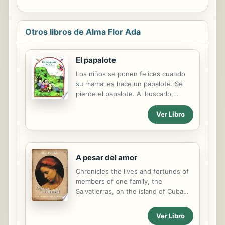
Otros libros de Alma Flor Ada
El papalote
Los niños se ponen felices cuando
su mamá les hace un papalote. Se
pierde el papalote. Al buscarlo,
encuentran un gatito sin hogar.
Ver Libro
A pesar del amor
Chronicles the lives and fortunes of
members of one family, the
Salvatierras, on the island of Cuba
between 1868 and 1936, in an
evocative saga that intertwines
Ver Libro
fictional characters with real-life