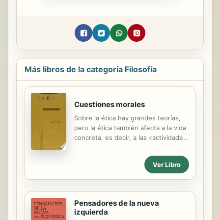
Más libros de la categoría Filosofía
Cuestiones morales
Sobre la ética hay grandes teorías,
pero la ética también afecta a la vida
concreta, es decir, a las «actividades
de la vida» y a las ideas que uno se
hace de lo que sería una «vida buena
Ver Libro
y ordenada». El lector encontrará, en
primer lugar, indicaciones
pertinentes sobre las dos grandes
tradiciones que todavía hoy
Pensadores de la nueva
conforman una conciencia moral: la
izquierda
kantiana, con su preocupación