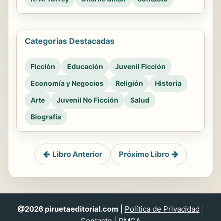
Categorías Destacadas
Ficción
Educación
Juvenil Ficción
Economía y Negocios
Religión
Historia
Arte
Juvenil No Ficción
Salud
Biografía
Libro Anterior
Próximo Libro
@2026 piruetaeditorial.com
|
Política de Privacidad
|
Contacto
|
DMCA