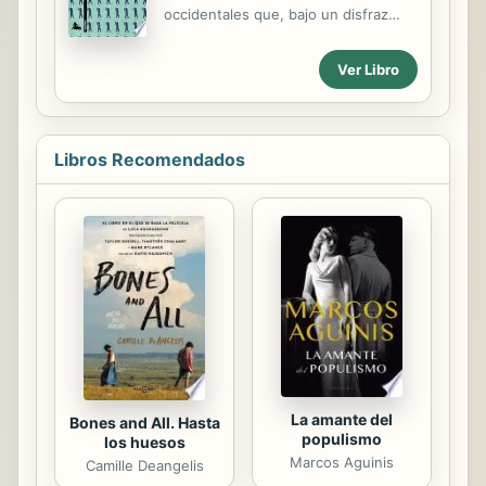
temores y nuestros más
occidentales que, bajo un disfraz
inconfesados deseos de exterminio,
pseudodemocrático, esconden una
sin ningún tipo de lenitivo que
estructura totalitaria basada en la
pudiera atenuar el asco y la
Ver Libro
explotación del hombre por el
desesperanza frente a una
hombre. La obra se basa en dos
humanidad cada vez más atrofiada
hipótesis aparentemente
por una...
contradictorias. De un lado, Marcuse
Libros Recomendados
afirma que la sociedad industrial
avanzada es capaz de reprimir todo
cambio cualitativo. Por otro lado,
parece prevalecer la hipótesis que
quiere que en esta sociedad existan
fuerzas capaces de poner fin a la
represión y de hacer explotar las
mortales contradicciones que laten
en su seno. Para Marcuse, tanto...
La amante del
Bones and All. Hasta
populismo
los huesos
Marcos Aguinis
Camille Deangelis