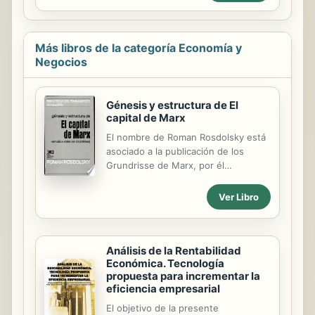
Más libros de la categoría Economía y
Negocios
Génesis y estructura de El
capital de Marx
El nombre de Roman Rosdolsky está
asociado a la publicación de los
Grundrisse de Marx, por él
descubiertos en 1948 en una
biblioteca norteamericana, en donde
Ver Libro
se encontraba uno de los raros
ejemplares disponibles en esa época
en el mundo occidental. Desde
entonces consagra gran parte de su
Análisis de la Rentabilidad
Económica. Tecnología
tiempo a estudiarlo minuciosamente
propuesta para incrementar la
y a redactar los resultados de esa
eficiencia empresarial
lectura con la intención de hacer
conocer aquellos aspectos del
El objetivo de la presente