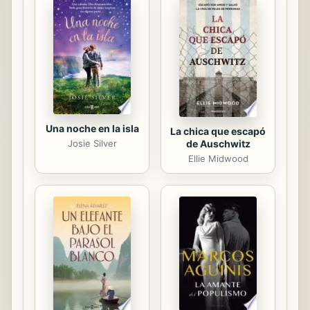
procesos de mediación didáctica
desde diversas estrategias, como las
actividades experimentales y
secuencias didácticas, se pueden
fortalecer las habilidades en los
estudiantes, enseñándoles a ...
Una noche en la isla
La chica que escapó
de Auschwitz
Josie Silver
Ellie Midwood