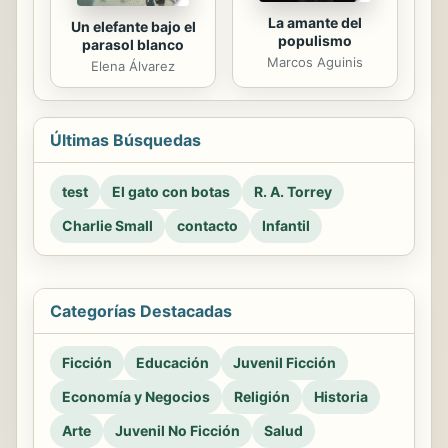
La amante del
Un elefante bajo el
populismo
parasol blanco
Marcos Aguinis
Elena Álvarez
Últimas Búsquedas
test
El gato con botas
R. A. Torrey
Charlie Small
contacto
Infantil
Categorías Destacadas
Ficción
Educación
Juvenil Ficción
Economía y Negocios
Religión
Historia
Arte
Juvenil No Ficción
Salud