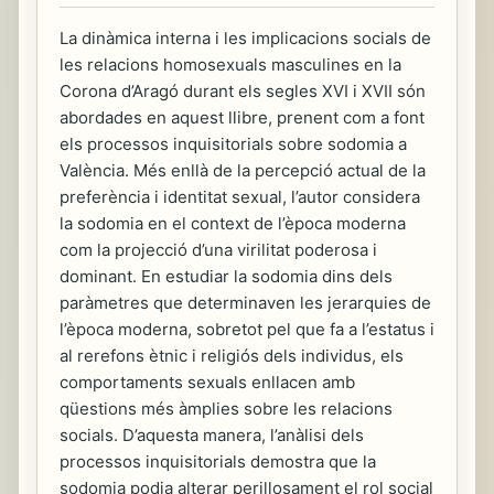
La dinàmica interna i les implicacions socials de
les relacions homosexuals masculines en la
Corona d’Aragó durant els segles XVI i XVII són
abordades en aquest llibre, prenent com a font
els processos inquisitorials sobre sodomia a
València. Més enllà de la percepció actual de la
preferència i identitat sexual, l’autor considera
la sodomia en el context de l’època moderna
com la projecció d’una virilitat poderosa i
dominant. En estudiar la sodomia dins dels
paràmetres que determinaven les jerarquies de
l’època moderna, sobretot pel que fa a l’estatus i
al rerefons ètnic i religiós dels individus, els
comportaments sexuals enllacen amb
qüestions més àmplies sobre les relacions
socials. D’aquesta manera, l’anàlisi dels
processos inquisitorials demostra que la
sodomia podia alterar perillosament el rol social