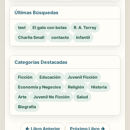
Últimas Búsquedas
test
El gato con botas
R. A. Torrey
Charlie Small
contacto
Infantil
Categorías Destacadas
Ficción
Educación
Juvenil Ficción
Economía y Negocios
Religión
Historia
Arte
Juvenil No Ficción
Salud
Biografía
Libro Anterior
Próximo Libro