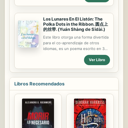
partícipes en esta tarea asociativa,
territoriales inciden en el ejercicio de
bajo la coordinación de nuestra Red
derechos fundamentales. Este libro
Universitaria de Emprendimiento –
se centra...
REUNE. Sin duda lo asociativo y la
Los Lunares En El Listón: The
capacidad de emprender están muy
Polka Dots in the Ribbon. 圆点上
的丝带. (Yuán Shàng de Sīdài.)
unidos y hacen parte de los
ecosistemas de innovación
Este libro otorga una forma divertida
regionales. La universidad
para el co-aprendizaje de otros
colombiana presenta un testimonio
idiomas, es un poema escrito en 3
fiel y efectivo de su camino en el
idiomas (español, ingles y chino
emprendimiento universitario,
Ver Libro
simplificado) simultáneamente
respondiendo preguntas sobre el
acompañado de bellas ilustraciones
concepto, el recorrido histórico, la...
que acompañan y guían de forma
practica las descripciones por
oración haciendo mas fácil la relación
Libros Recomendados
entre idiomas con colores, llamativo
tanto para niños como para adultos.