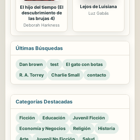
Lejos de Luisiana
El hijo del tiempo (El
descubrimiento de
Luz Gabás
las brujas 4)
Deborah Harkness
Últimas Búsquedas
Dan brown
test
El gato con botas
R. A. Torrey
Charlie Small
contacto
Categorías Destacadas
Ficción
Educación
Juvenil Ficción
Economía y Negocios
Religión
Historia
Arte
Juvenil No Ficción
Salud