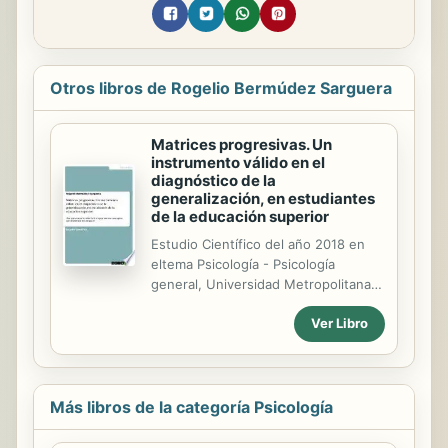
Otros libros de Rogelio Bermúdez Sarguera
Matrices progresivas. Un
instrumento válido en el
diagnóstico de la
generalización, en estudiantes
de la educación superior
Estudio Científico del año 2018 en
eltema Psicología - Psicología
general, Universidad Metropolitana
del Ecuador, Idioma: Español,
Ver Libro
Resumen: En el presente artículo
científico abordamos la problemática
de la relación de los conceptos de
generalización, pensamiento
científico y cadena verbal con la
Más libros de la categoría Psicología
calidad de la formación de los
profesionales y su incidencia futura