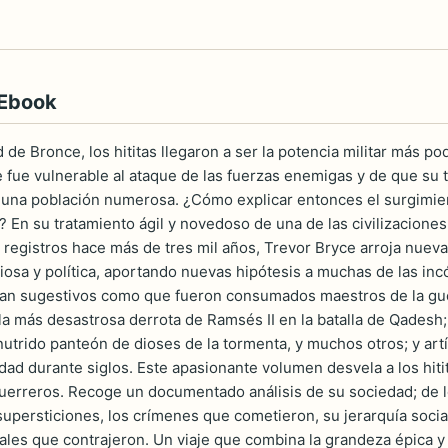
 Ebook
d de Bronce, los hititas llegaron a ser la potencia militar más 
fue vulnerable al ataque de las fuerzas enemigas y de que su te
 una población numerosa. ¿Cómo explicar entonces el surgimient
? En su tratamiento ágil y novedoso de una de las civilizaciones
 registros hace más de tres mil años, Trevor Bryce arroja nueva 
igiosa y política, aportando nuevas hipótesis a muchas de las inc
tan sugestivos como que fueron consumados maestros de la guerra
la más desastrosa derrota de Ramsés II en la batalla de Qadesh; 
utrido panteón de dioses de la tormenta, y muchos otros; y art
dad durante siglos. Este apasionante volumen desvela a los hitit
uerreros. Recoge un documentado análisis de su sociedad; de 
upersticiones, los crímenes que cometieron, su jerarquía soci
les que contrajeron. Un viaje que combina la grandeza épica y 