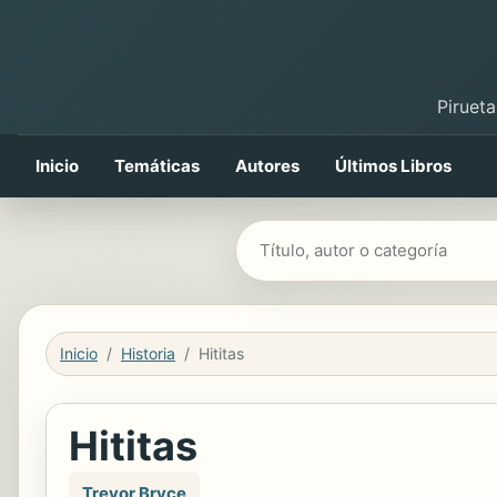
Pirueta
Inicio
Temáticas
Autores
Últimos Libros
Buscar libros
Inicio
Historia
Hititas
Hititas
Trevor Bryce