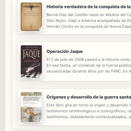
Historia verdadera de la conquista de l
Bernal Díaz del Castillo nació en Medina del C
Díez Rejón. Viajó a América acompañado de Pe
Hernán Cortés en la conquista de Nueva Españ
vivió en la ciudad de Santiago de los Caballer
Operación Jaque
El 2 de julio de 2008 pasará a la historia como
En esa fecha, un comando de la fuerza pública
secuestradas durante años por las FARC. En es
engañar a los guerrilleros, cuántas personas 
Orígenes y desarrollo de la guerra santa
Este libro gira en torno al origen y desarrollo
testimonios terminológicos e iconográficos, re
testimonios, debidamente contextualizados, a
de esta identificación de recursos instrumenta