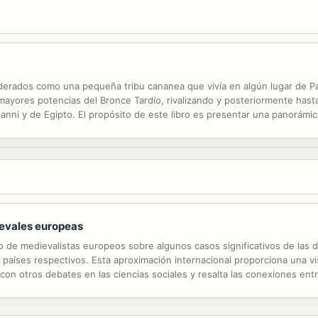
iderados como una pequeña tribu cananea que vivía en algún lugar de P
as mayores potencias del Bronce Tardío, rivalizando y posteriormente has
ni y de Egipto. El propósito de este libro es presentar una panorámica
os últimos años ha habido gran cantidad de descubrimientos en...
ievales europeas
o de medievalistas europeos sobre algunos casos significativos de las di
s países respectivos. Esta aproximación internacional proporciona una v
con otros debates en las ciencias sociales y resalta las conexiones entre
ada una de estas sociedades. La comparación entre diferentes regiones.