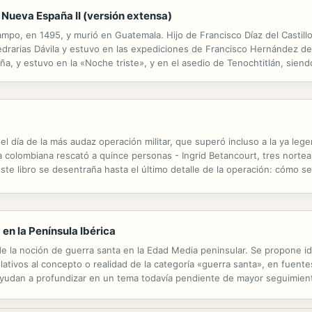
a Nueva España II (versión extensa)
ampo, en 1495, y murió en Guatemala. Hijo de Francisco Díaz del Castillo
drarias Dávila y estuvo en las expediciones de Francisco Hernández de 
a, y estuvo en la «Noche triste», y en el asedio de Tenochtitlán, sien
os de Guatemala y allí se casó con Teresa de Becerra,...
 el día de la más audaz operación militar, que superó incluso a la ya leg
 colombiana rescató a quince personas - Ingrid Betancourt, tres nortea
te libro se desentraña hasta el último detalle de la operación: cómo se
intervinieron y qué papeles representaron. En una emocionante...
 en la Península Ibérica
 de la noción de guerra santa en la Edad Media peninsular. Se propone id
lativos al concepto o realidad de la categoría «guerra santa», en fuent
yudan a profundizar en un tema todavía pendiente de mayor seguimiento
les es posible avanzar en el análisis necesariamente comparativo, difer