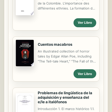
pedagógico en la formación artística
de la Colombie. L'importance des
y cultural - Formación en gestión
différentes ethnies. La formation de
cultural - Formación artística -
la culture colombienne - organisation
Formación artística - Formación en
des principales directions
Ver Libro
patrimonio cultural - Formación en
(patrimoine historique, ethnographie,
museos - Formación literaria,...
arts, folklore).
Cuentos macabros
An illustrated collection of horror
tales by Edgar Allan Poe, including
"The Tell-tale Heart," "The Fall of the
House of Usher," and "The Black Cat"
translated into Spanish.
Ver Libro
Problemas de lingüística de la
adquisición y enseñanza del
e/le a italófonos
Introducción 1. El marco histórico 1.1.