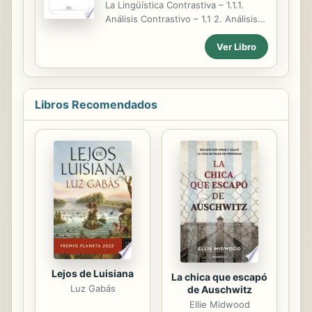
La Lingüística Contrastiva – 1.1.1.
Análisis Contrastivo – 1.1 2. Análisis
de Errores – 1.1.3. Interlengua – 1.2.
Ver Libro
Una teoría sobre el origen y el
desarrollo de la interlengua: la
Gramatica Universal – 1.2.1. Una
aplicación de las teorías de Chomsky:
el modelo de Krashen – 1.2.2. Más
Libros Recomendados
allá de la Gramática Universal: las
Gramáticas Imposibles. 2. La
adquisición de la lengua materna y
de la lengua meta 2.1. Diferencias en
la adquisición de la L1 y en la
adquisición de otra lengua – 2.1.1. El
contexto de aprendizaje – 2.1.2....
Lejos de Luisiana
La chica que escapó
Luz Gabás
de Auschwitz
Ellie Midwood