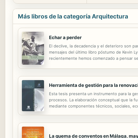
Más libros de la categoría Arquitectura
Echar a perder
El declive, la decadencia y el deterioro son p
mensajes del último libro póstumo de Kevin L
recientemente hemos comenzado a pensar ser
profundamente; amenazan nuestros sentimientos
Herramienta de gestión para la renovac
Esta tesis presenta un instrumento para la g
procesos. La elaboración conceptual que la f
mediante componentes técnicos, sociales, econ
ciduadanas y al mejoramiento integral del terri
La quema de conventos en Málaga, may