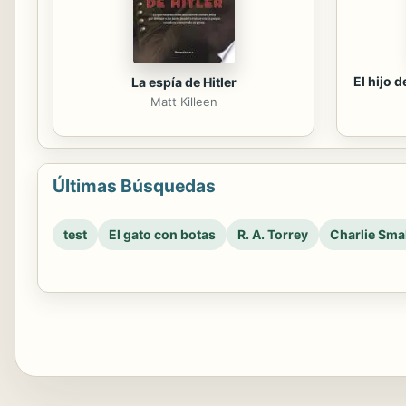
El hijo 
La espía de Hitler
Matt Killeen
Últimas Búsquedas
test
El gato con botas
R. A. Torrey
Charlie Smal