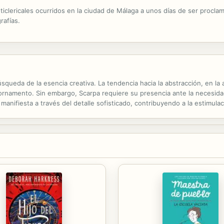
iclericales ocurridos en la ciudad de Málaga a unos días de ser proclama
rafías.
squeda de la esencia creativa. La tendencia hacia la abstracción, en la a
namento. Sin embargo, Scarpa requiere su presencia ante la necesidad d
anifiesta a través del detalle sofisticado, contribuyendo a la estimulac
ción equilibrada de relaciones entre los elementos que configuran el esp