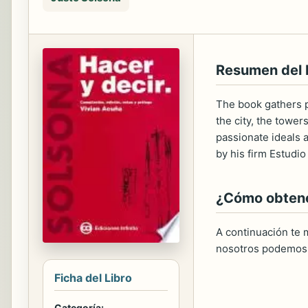
Resumen del
The book gathers pr
the city, the towe
passionate ideals a
by his firm Estudi
¿Cómo obtener
A continuación te m
nosotros podemos 
Ficha del Libro
Categoría: