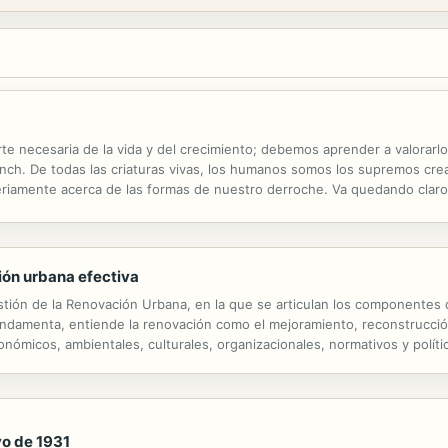
arte necesaria de la vida y del crecimiento; debemos aprender a valorarlo
ynch. De todas las criaturas vivas, los humanos somos los supremos c
iamente acerca de las formas de nuestro derroche. Va quedando clar
, nuestra salud y nuestro confort diario, así como nuestra propia sub
ión urbana efectiva
estión de la Renovación Urbana, en la que se articulan los componentes
undamenta, entiende la renovación como el mejoramiento, reconstrucción
ómicos, ambientales, culturales, organizacionales, normativos y polític
torio. La Herramienta se dedica al análisis del Proyecto Tercer Milenio de
o de 1931