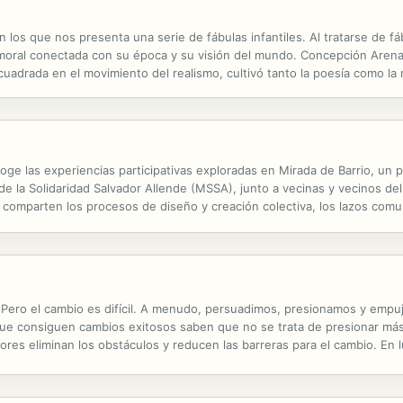
os que nos presenta una serie de fábulas infantiles. Al tratarse de fáb
oral conectada con su época y su visión del mundo. Concepción Arenal
cuadrada en el movimiento del realismo, cultivó tanto la poesía como la 
 del protofeminismo español del siglo XIX, con ideas revolucionarias...
oge las experiencias participativas exploradas en Mirada de Barrio, un 
e la Solidaridad Salvador Allende (MSSA), junto a vecinas y vecinos del
 se comparten los procesos de diseño y creación colectiva, los lazos comu
ía y la práctica, los pensamientos y el hacer en conjunto,...
 Pero el cambio es difícil. A menudo, persuadimos, presionamos y emp
ue consiguen cambios exitosos saben que no se trata de presionar más,
adores eliminan los obstáculos y reducen las barreras para el cambio. En
iferentes: "¿Por qué no han cambiado ya? ¿Qué los detiene?" En este...