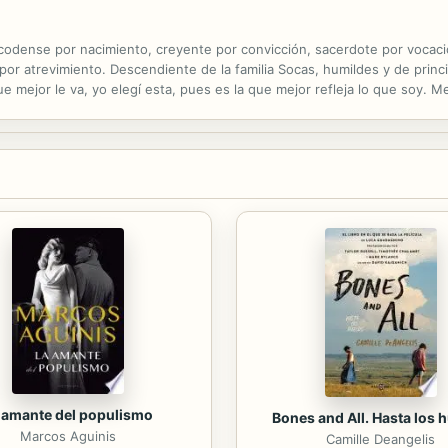
codense por nacimiento, creyente por convicción, sacerdote por vocac
 por atrevimiento. Descendiente de la familia Socas, humildes y de princ
e mejor le va, yo elegí esta, pues es la que mejor refleja lo que soy. 
mo en frases breves y en abstractos dibujos algunas de mis vivencias,..
 amante del populismo
Bones and All. Hasta los 
Marcos Aguinis
Camille Deangelis