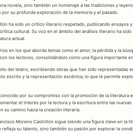
 una novela, sino también un homenaje a las tradiciones y leyend
o por su profunda exploración de la memoria y el pasado.
lón ha sido un crítico literario respetado, publicando ensayos 
ítica cultural. Su voz en el ámbito del análisis literario ha sid
ratura actual.
rios en los que aborda temas como el amor, la pérdida y la búsqu
 con los lectores, consolidándolo como una figura importante e
ito del teatro, escribiendo obras que han sido representadas 
 texto escrito y la representación escénica, lo que le permite e
 conocido por su compromiso con la promoción de la literatura e
fomentar el interés por la lectura y la escritura entre las nue
n su camino hacia la creación literaria.
cisco Moreno Castrillón sigue siendo una figura clave en la li
 refleja su talento, sino también su pasión por explorar la cond