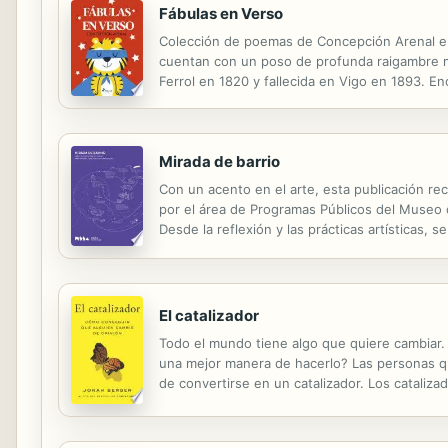
Fábulas en Verso
Colección de poemas de Concepción Arenal en l
cuentan con un poso de profunda raigambre m
Ferrol en 1820 y fallecida en Vigo en 1893. En
feminista. Se la considera una de las pioneras
Mirada de barrio
Con un acento en el arte, esta publicación rec
por el área de Programas Públicos del Museo d
Desde la reflexión y las prácticas artísticas,
y transformar el territorio. Combinando la teor
El catalizador
Todo el mundo tiene algo que quiere cambiar.
una mejor manera de hacerlo? Las personas q
de convertirse en un catalizador. Los cataliz
la opinión de alguien?", proponen preguntas d