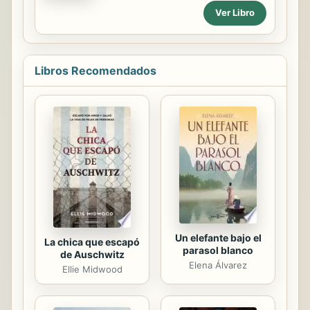
francesa a punto de elegir su futuro
Alexandra.
Ver Libro
marido, y a veces con un chamán
africano que trata de salvar a su
aldea de la enfermedad y la
esclavitud. Mientras lucha por
Libros Recomendados
entender su conexión con estas dos
personas, sus relaciones cotidianas
con un ex-marido y dos hijos
adolescentes siguen adelante.
Cuando un hombre de su pasado
aparece en escena y la introduce al
mundo de la esgrima, las conexiones
empiezan a cerrar. Daniela I. Norris
escribe en una prosa clara y...
Un elefante bajo el
La chica que escapó
parasol blanco
de Auschwitz
Elena Álvarez
Ellie Midwood