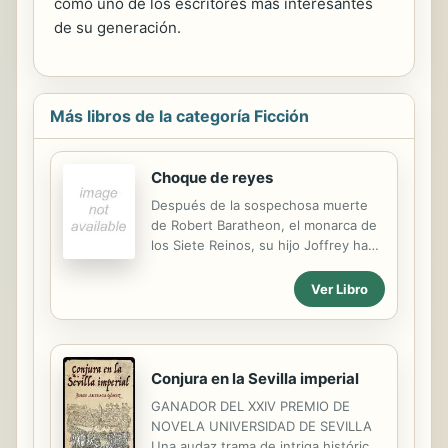
como uno de los escritores más interesantes
de su generación.
Más libros de la categoría Ficción
Choque de reyes
Después de la sospechosa muerte
de Robert Baratheon, el monarca de
los Siete Reinos, su hijo Joffrey ha
sido impuesto por la fuerza, aunque
"quienes realmente gobiernan son
Ver Libro
su madre, un eunuco y un enano",
como dice la voz del pueblo. Cuatro
nobles se proclaman, a la vez, reyes
legítimos, y las tierras de Poniente
Conjura en la Sevilla imperial
se estremecen entre guerras y
traiciones. Y todo este horror se
GANADOR DEL XXIV PREMIO DE
encuentra presidido por la más
NOVELA UNIVERSIDAD DE SEVILLA
ominosa de las señales: un inmenso
Una audaz trama de intriga histórica