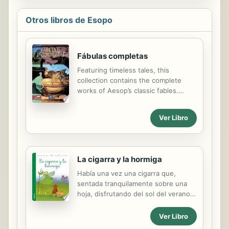
Otros libros de Esopo
Fábulas completas
Featuring timeless tales, this
collection contains the complete
works of Aesop’s classic fables.
Presentando cuentos
fundamentales, esta colleción
Ver Libro
contiene las obras completas de las
fábulas de Esopo.
La cigarra y la hormiga
Había una vez una cigarra que,
sentada tranquilamente sobre una
hoja, disfrutando del sol del verano,
cantaba todo el día. Si veía pasar una
pareja de ratoncitos buscando
Ver Libro
semillas, la cigarra cantaba: ¡Ay,