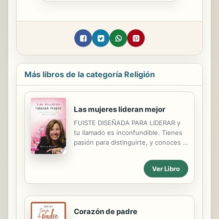
Más libros de la categoría Religión
Las mujeres lideran mejor
FUISTE DISEÑADA PARA LIDERAR y
tu llamado es inconfundible. Tienes
pasión para distinguirte, y conoces lo
difícil que es hacer realidad tu
llamado y lidiar con los duros
Ver Libro
desafíos que son exclusivos de las
mujeres que lideran en la iglesia.
Quizás seas la primera o la única
mujer en el equipo. Puede que haya
resistencia a tu liderazgo o
Corazón de padre