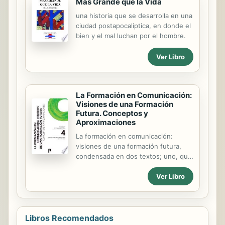
la...
Mas Grande que la Vida
país y de los problemas que tienen
sus habitantes. Nicolás se ofrece a
una historia que se desarrolla en una
ayudarla y, así, viajará al país de «No
ciudad postapocaliptica, en donde el
me importa», donde conocerá a sus
bien y el mal luchan por el hombre.
curiosos moradores y descubrirá por
qué han desaparecido todos los
Ver Libro
colores de aquel lugar.
La Formación en Comunicación:
Visiones de una Formación
Futura. Conceptos y
Aproximaciones
La formación en comunicación:
visiones de una formación futura,
condensada en dos textos; uno, que
quisimos clasificar con la
Ver Libro
denominación de Conceptos y
aproximaciones, y el segundo,
Experiencias significativas, que
reúne acciones, investigaciones,
trabajo de campo y prácticas de
Libros Recomendados