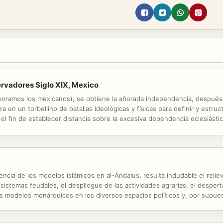
ervadores Siglo XIX, Mexico
ramos los mexicanos), se obtiene la añorada independencia, después d
 en un torbellino de batallas ideológicas y físicas para definir y estruc
l fin de establecer distancia sobre la excesiva dependencia eclesiástic
 Federalistas o Conservadores VS Liberales, el objetivo era el mismo...
esencia de los modelos islámicos en al-Ándalus, resulta indudable el re
sistemas feudales, el despliegue de las actividades agrarias, el despert
os modelos monárquicos en los diversos espacios políticos y, por supues
esde- el mundo hispano. El conjunto muestra una imagen global comple