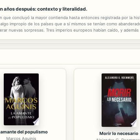
 años después: contexto y literalidad.
que concluyó la mayor contienda hasta entonces registrada por la histo
, algo impropio de los países que a sí mismos se tenían como abanderados
nerar nuevas sorpresas. Tres imperios europeos habían caído, y ademá
digma liberal se diluía en una nueva fase de la historia llena de...
 amante del populismo
Morir lo necesario
Marcos Aguinis