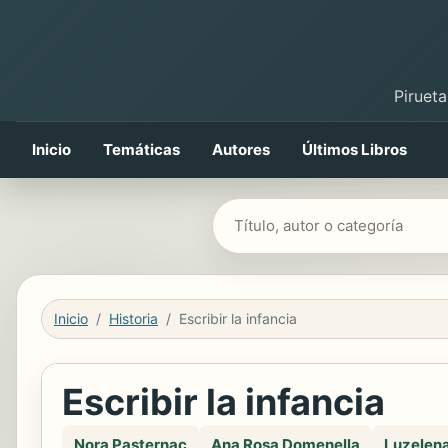
Pirueta
Inicio
Temáticas
Autores
Últimos Libros
Buscar libros
Inicio
Historia
Escribir la infancia
Escribir la infancia
Nora Pasternac
Ana Rosa Domenella
Luzelena