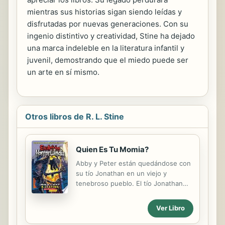
mientras sus historias sigan siendo leídas y
disfrutadas por nuevas generaciones. Con su
ingenio distintivo y creatividad, Stine ha dejado
una marca indeleble en la literatura infantil y
juvenil, demostrando que el miedo puede ser
un arte en sí mismo.
Otros libros de R. L. Stine
Quien Es Tu Momia?
Abby y Peter están quedándose con
su tío Jonathan en un viejo y
tenebroso pueblo. El tío Jonathan
sabe mucho acerca de Egipto y la
sala de su casa parece una antigua
Ver Libro
tumba. ¿Cuántos secretos ocultará la
cas? A continuación, Abby y Peter se