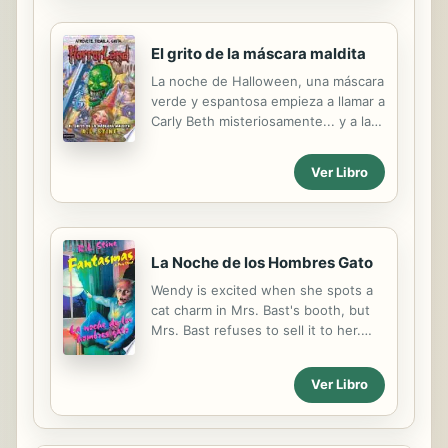
ven involucrados en un terrorífico
misterio. Al parecer, el muñeco
El grito de la máscara maldita
Slappy y otros villanos están en el
parque de diversiones HorrorLandia.
La noche de Halloween, una máscara
Un trabajador del parque llamado
verde y espantosa empieza a llamar a
Byron los puede ayudar ... pero
Carly Beth misteriosamente... y a las
primero tendrán que encontrarlo.
máscaras verdes y espantosas no les
gusta que las ignoren. Si Carly Beth
Ver Libro
consigue salir con vida después de
pasar la noche en el parque
temático, a lo mejor puede disfrutar
de sus vacaciones. ¡O no! En
Horrorland, todas las noches son
La Noche de los Hombres Gato
Halloween...
Wendy is excited when she spots a
cat charm in Mrs. Bast's booth, but
Mrs. Bast refuses to sell it to her.
She warns Wendy that it isn't a cat
charm-- it's a "werecat" charm and
Ver Libro
it's dangerous. Wendy doesn't care,
she grabs the charm, throws down
some money, and runs. That night,