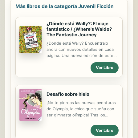
at the stroke of midnight-- Wendy
Más libros de la categoría Juvenil Ficción
starts to change.
¿Dónde está Wally?: El viaje
fantástico / ¿Where's Waldo?
The Fantastic Journey
¿Dónde está Wally? Encuéntralo
ahora con nuevos detalles en cada
página. Una nueva edición de este
clásico, perfecta para todos sus
Ver Libro
fanáticos. Cuando creó a Wally,
Martin Handford no podía imaginar
que este personaje con sus gafas y
su gorro se convertiríaen el
fenómeno mundial que es
Desafío sobre hielo
actualmente. Cientos de miles de
¡No te pierdas las nuevas aventuras
ejemplares vendidos confirman que
de Olympia, la chica que sueña con
todo el mundo está buscando a
ser gimnasta olímpica! Tras los
Wally. Esta nueva entrega de ¿Dónde
Juegos de Atenas, Olympia busca la
está Wally? El viaje fantástico tiene
manera de seguir adelante hacia los
solapas en cada página e incluye
Ver Libro
Juegos de Pekín. Mientras lucha por
nuevas y mejores búsquedas que la