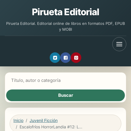
Pirueta Editorial
Pirueta Editorial. Editorial online de libros en formatos PDF, EPUB
y MOBI
Buscar libros
Inicio
Juvenil Ficción
Escalofríos HorrorLandia #12: Las calles del Parque del Pánico (The Streets of Panic Park)