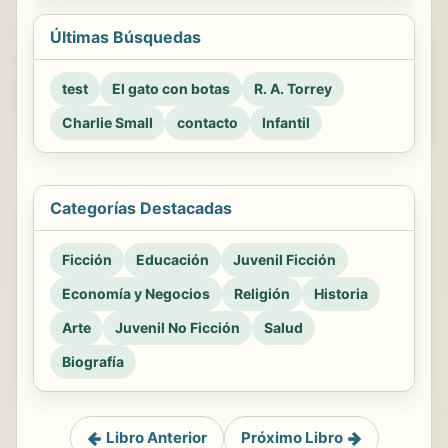
Últimas Búsquedas
test
El gato con botas
R. A. Torrey
Charlie Small
contacto
Infantil
Categorías Destacadas
Ficción
Educación
Juvenil Ficción
Economía y Negocios
Religión
Historia
Arte
Juvenil No Ficción
Salud
Biografía
Libro Anterior
Próximo Libro