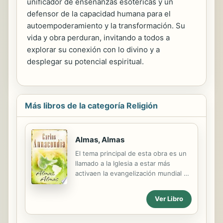
unificador de enseñanzas esotéricas y un
defensor de la capacidad humana para el
autoempoderamiento y la transformación. Su
vida y obra perduran, invitando a todos a
explorar su conexión con lo divino y a
desplegar su potencial espiritual.
Más libros de la categoría Religión
Almas, Almas
El tema principal de esta obra es un
llamado a la Iglesia a estar más
activaen la evangelización mundial y
acudir al llamado de Dios.
Annacondia presenta este libro con
Ver Libro
la premisa de que aunque estábamos
muertos en pecadoy sujeción, Dios
nos manda a ser libres, no solo para