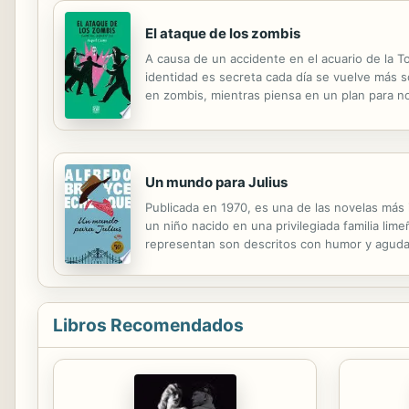
El ataque de los zombis
A causa de un accidente en el acuario de la 
identidad es secreta cada día se vuelve más s
en zombis, mientras piensa en un plan para n
hospitalizada una larga temporada y acaba de 
Un mundo para Julius
Publicada en 1970, es una de las novelas más i
un niño nacido en una privilegiada familia li
representan son descritos con humor y aguda 
García Montero, del que compartimos un hermo
Libros Recomendados