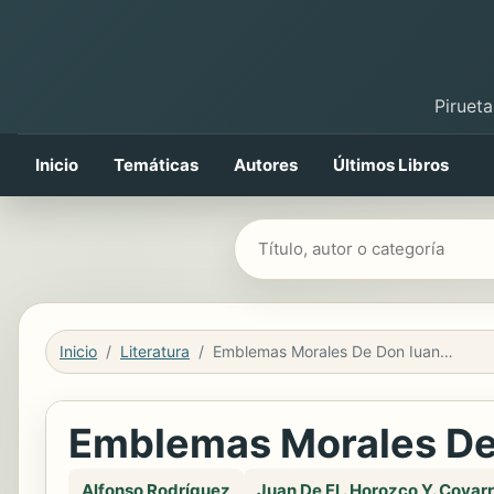
Pirueta
Inicio
Temáticas
Autores
Últimos Libros
Buscar libros
Inicio
Literatura
Emblemas Morales De Don Iuan De Horozco Covarruuias...
Emblemas Morales De 
Alfonso Rodríguez
Juan De Fl . Horozco Y. Covar