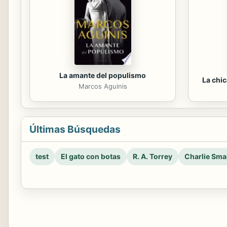
La amante del populismo
La chi
Marcos Aguinis
Últimas Búsquedas
test
El gato con botas
R. A. Torrey
Charlie Smal