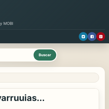
B y MOBI
rruuias...