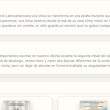
Torre Latinoamericana una chica se transforma en una piraña mutante 
ospechosa; una chica observa desde la reja de su casa cómo todos en la
o quedarse sin comida; un niño guarda un secreto que no quiere compar
regresar a casa, en realidad es una impostora y nadie más se ha dado cu
mportantes escritas en nuestro idioma durante la segunda mitad del sigl
meña de abolengo, vemos morir y nacer dos épocas diferentes de la soci
ironía, pero sin dejar de abordar en forma entrañable su singularidad
so párrafo: "Han pasado 50 años de su publicación y la novela sigue s