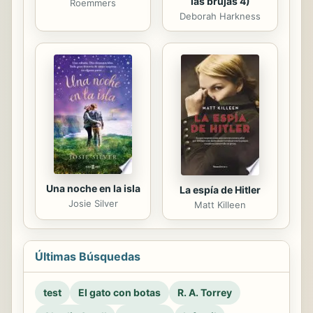
las brujas 4)
Roemmers
Deborah Harkness
Una noche en la isla
La espía de Hitler
Josie Silver
Matt Killeen
Últimas Búsquedas
test
El gato con botas
R. A. Torrey