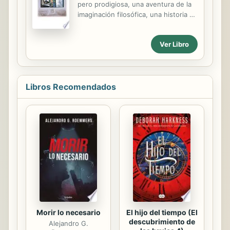
pero prodigiosa, una aventura de la
personas a una encrucijada de
imaginación filosófica, una historia de
proporciones bíblicas. Descubrirán
amor, de amistad, de traiciones, una
de forma brutal y escalofriante lo
busca infinita”, escribió Bioy Casares
insignificante que es el ser humano,
Ver Libro
en el prólogo a la primera edición de
incluso en su propio planeta. El
esta novela. Alberto Paradella,
control de ...
abogado, periodista y escritor,
treinta y dos años, un divorcio,
Libros Recomendados
ningún hijo, despierta una mañana
en Villa del Parque junto a una mujer
rubia que insiste en llamarse Alicia
Martínez y posee un collar idéntico al
que Paradella viera en el cuello de
otra mujer, en Berlín. ¿Pero estuvo
realmente en Berlín, en la pensión
de...
Morir lo necesario
El hijo del tiempo (El
descubrimiento de
Alejandro G.