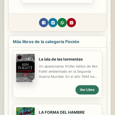
Más libros de la categoría Ficción
La isla de las tormentas
Un apasionante thriller bélico de Ken
Follet ambientado en la Segunda
Guerra Mundial. En el año 1944 los
aliados preparan en secreto una de
las mayores operaciones militares de
Ver Libro
la historia: la invasión de la Europa
ocupada por los nazis. Henry Faber,
espía alemán, descubre que el
desembarco se efectuará en
LA FORMA DEL HAMBRE
Normadía e intenta llevar la noticia al