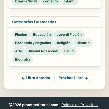
Charlie Small
contacto
Infantil
Categorías Destacadas
Ficción
Educación
Juvenil Ficción
Economía y Negocios
Religión
Historia
Arte
Juvenil No Ficción
Salud
Biografía
Libro Anterior
Próximo Libro
@2026 piruetaeditorial.com
|
Política de Privacidad
|