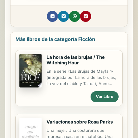
Más libros de la categoría Ficción
La hora de las brujas / The
Witching Hour
En la serie «Las Brujas de Mayfair»
(integrada por La hora de las brujas,
La voz del diablo y Taltos), Anne
Rice, autora de Entrevista con el
vampiro, toma de nuevo las voces de
Ver Libro
otros mundos para retratar la
naturaleza humana, logrando
conformar todo un universo
mitológico hipnótico, oscuro y, al
Variaciones sobre Rosa Parks
mismo tiempo, seductor. La hora de
Una mujer. Una costurera que
las brujas es una fascinante e
regresa a casa en el autobús. Una