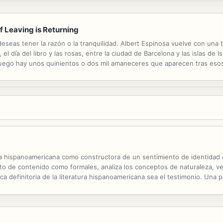
of Leaving is Returning
deseas tener la razón o la tranquilidad. Albert Espinosa vuelve con una b
 el día del libro y las rosas, entre la ciudad de Barcelona y las islas de
uego hay unos quinientos o dos mil amaneceres que aparecen tras esos
oso para que superes cualquier dolor o pérdida. Todos tenemos dieciséi
ra hispanoamericana como constructora de un sentimiento de identidad co
tanto de contenido como formales, analiza los conceptos de naturaleza, 
tica definitoria de la literatura hispanoamericana sea el testimonio. Una 
beroamericana entre 1920 y 1950, pero que fue olvidada con la...