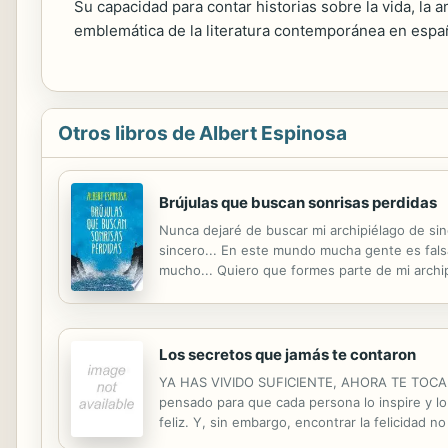
Su capacidad para contar historias sobre la vida, la
emblemática de la literatura contemporánea en espa
Otros libros de Albert Espinosa
Brújulas que buscan sonrisas perdidas
Nunca dejaré de buscar mi archipiélago de si
sincero... En este mundo mucha gente es falsa
mucho... Quiero que formes parte de mi archip
verdad cuando se lo pidas, no tiene precio...
Los secretos que jamás te contaron
YA HAS VIVIDO SUFICIENTE, AHORA TE TOCA DIS
pensado para que cada persona lo inspire y lo
feliz. Y, sin embargo, encontrar la felicidad n
molestia de explicarte. Por eso Albert Espinos