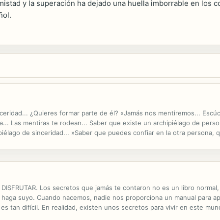
 amistad y la superación ha dejado una huella imborrable en los
ñol.
nceridad... ¿Quieres formar parte de él? «Jamás nos mentiremos... Escú
... Las mentiras te rodean... Saber que existe un archipiélago de perso
iélago de sinceridad... »Saber que puedes confiar en la otra persona, q
 Te hace sentir fuerte, muy poderoso... »Y es que la verdad mueve...
FRUTAR. Los secretos que jamás te contaron no es un libro normal, es
 haga suyo. Cuando nacemos, nadie nos proporciona un manual para apre
o es tan difícil. En realidad, existen unos secretos para vivir en este m
a ha querido compartir contigo en este libro los suyos, los que ha ido de