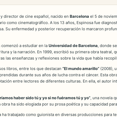
 y director de cine español, nacido en
Barcelona
el 5 de noviem
rario como cinematográfico. A los 13 años, Espinosa fue diagnost
iosa. Su enfermedad y posterior recuperación lo marcaron prof
 comenzó a estudiar en la
Universidad de Barcelona
, donde s
ra y la narración. En 1999, escribió su primera obra teatral, que
bras las enseñanzas y reflexiones sobre la vida que había recop
sos libros, entre los que destacan
“El mundo amarillo”
(2008), u
aprendidas durante sus años de lucha contra el cáncer. Esta obr
ación entre lectores de diferentes culturas. En ella, el autor 
ríamos haber sido tú y yo si no fuéramos tú y yo”
, una novela q
ta obra ha sido elogiada por su prosa poética y su capacidad pa
 ha trabajado como guionista en diversas producciones para te