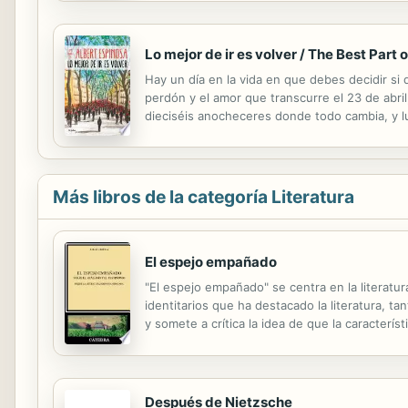
Lo mejor de ir es volver / The Best Part 
Hay un día en la vida en que debes decidir si 
perdón y el amor que transcurre el 23 de abril,
dieciséis anocheceres donde todo cambia, y l
aceptar ese cambio. El universo es muy gener
Más libros de la categoría Literatura
El espejo empañado
"El espejo empañado" se centra en la literatu
identitarios que ha destacado la literatura, 
y somete a crítica la idea de que la caracterís
de plantación, que caracterizó la literatura i
Después de Nietzsche