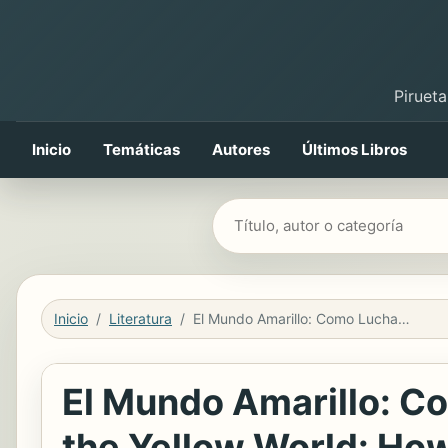
Pirueta
Inicio
Temáticas
Autores
Últimos Libros
Buscar libros
Inicio
Literatura
El Mundo Amarillo: Como Luchar para Sobrevivir Me Enseñó a Vivir / the Yellow World: How Fighting for My Life Taught Me How to Live
El Mundo Amarillo: Co
the Yellow World: How