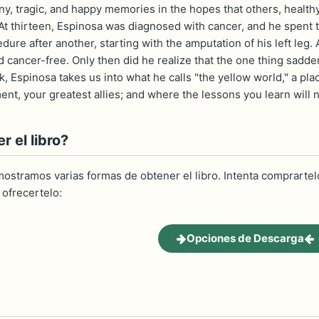
ny, tragic, and happy memories in the hopes that others, health
 At thirteen, Espinosa was diagnosed with cancer, and he spent 
ure after another, starting with the amputation of his left leg. Af
d cancer-free. Only then did he realize that the one thing sadder
, Espinosa takes us into what he calls "the yellow world," a pl
t, your greatest allies; and where the lessons you learn will no
 el libro?
ostramos varias formas de obtener el libro. Intenta comprartelo
ofrecertelo:
Opciones de Descarga