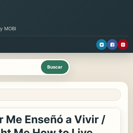
B y MOBI
 Me Enseñó a Vivir /
ght Me How to Live