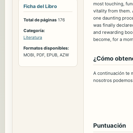
most touching, fun
Ficha del Libro
vitality from them.
one daunting proced
Total de páginas
176
was finally declare
Categoría:
and rewarding book
Literatura
become, for a momen
Formatos disponibles:
MOBI, PDF, EPUB, AZW
¿Cómo obtener
A continuación te m
nosotros podemos 
Puntuación