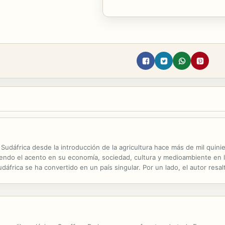
e Sudáfrica desde la introducción de la agricultura hace más de mil quin
endo el acento en su economía, sociedad, cultura y medioambiente en l
áfrica se ha convertido en un país singular. Por un lado, el autor resa
turas sociales, formas de pensamiento e ideas de gobierno de los ...