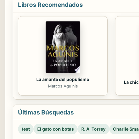
Libros Recomendados
La amante del populismo
La chi
Marcos Aguinis
Últimas Búsquedas
test
El gato con botas
R. A. Torrey
Charlie Smal