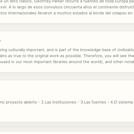
de un libro clásico, Geoffrey Parker recurre a fuentes de toda Europa p
o xvii. A lo largo de esos convulsos cincuenta años el continente disfrut
flictos internacionales llevaron a muchos estados al borde del colapso en
aforada pugna de la España de los Habsburgo con Francia y los...
r
ng culturally important, and is part of the knowledge base of civilizat
ins as true to the original work as possible. Therefore, you will see the
ed in our most important libraries around the world), and other notatio
ssibly other nations. Within the United States, you may freely copy and
 proyecto abierto - 2.Las instituciones - 3.Las fuentes - 4.El sistema d