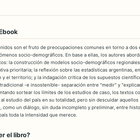
 Ebook
nidos son el fruto de preocupaciones comunes en torno a dos eje
nómenos socio-demográficos. En base a ellas, los autores abor
cos: la construcción de modelos socio-demográficos regionales, 
ativa prioritaria; la reflexión sobre las estadísticas argentinas
 y el territorio; y la indagación critica de los supuestos científ
tradicional -e insostenible- separación entre "medir" y "explica
entando sortear los límites de los estudios de caso, los textos
a al estudio del país en su totalidad, pero sin descuidar aquellos
 como un diálogo, sin duda incompleto y preliminar, entre his
país toda la intensidad que merece.
 el libro?