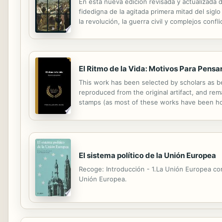
En esta nueva edición revisada y actualizada 
fidedigna de la agitada primera mitad del sigl
la revolución, la guerra civil y complejos con
examina tres conflictos fundamentales: la des
El Ritmo de la Vida: Motivos Para Pensa
This work has been selected by scholars as bei
reproduced from the original artifact, and rema
stamps (as most of these works have been hous
domain in the United States of America, and po
El sistema político de la Unión Europea
Recoge: Introducción - 1.La Unión Europea como
Unión Europea.