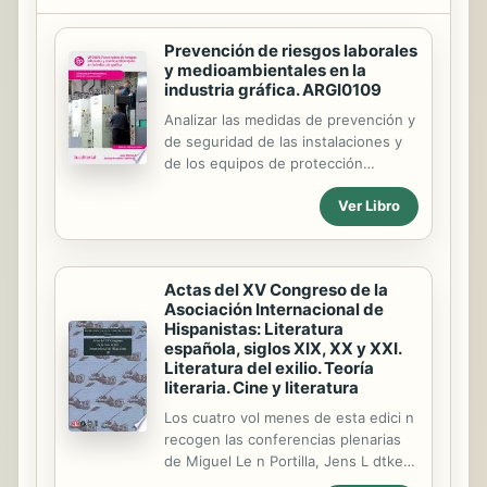
Prevención de riesgos laborales
y medioambientales en la
industria gráfica. ARGI0109
Analizar las medidas de prevención y
de seguridad de las instalaciones y
de los equipos de protección
individuales y colectivos, contenidas
Ver Libro
en los planes de seguridad en la
industria gráfica. Aplicar el plan de
seguridad analizando las medidas de
prevención, seguridad y protección
Actas del XV Congreso de la
medioambiental de la industria
Asociación Internacional de
gráfica. Identificar los principales
Hispanistas: Literatura
riesgos medioambientales y riesgos
española, siglos XIX, XX y XXI.
laborales específicos en la industria
Literatura del exilio. Teoría
gráfica. Ebook ajustado al certificado
literaria. Cine y literatura
de profesionalidad de impresión en
Los cuatro vol menes de esta edici n
offset.
recogen las conferencias plenarias
de Miguel Le n Portilla, Jens L dtke,
N cholas Round, Maria Grazia Profeti,