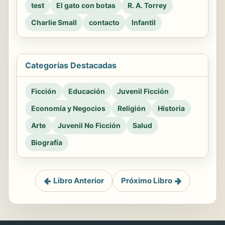
test
El gato con botas
R. A. Torrey
Charlie Small
contacto
Infantil
Categorías Destacadas
Ficción
Educación
Juvenil Ficción
Economía y Negocios
Religión
Historia
Arte
Juvenil No Ficción
Salud
Biografía
Libro Anterior
Próximo Libro