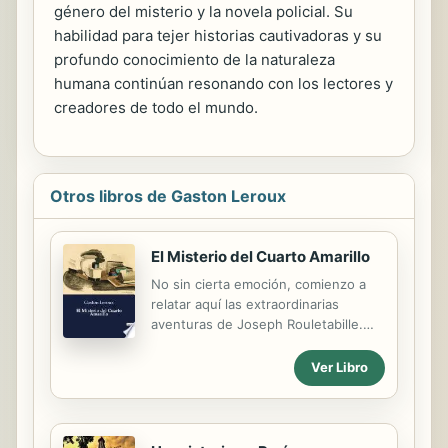
género del misterio y la novela policial. Su
habilidad para tejer historias cautivadoras y su
profundo conocimiento de la naturaleza
humana continúan resonando con los lectores y
creadores de todo el mundo.
Otros libros de Gaston Leroux
El Misterio del Cuarto Amarillo
No sin cierta emoción, comienzo a
relatar aquí las extraordinarias
aventuras de Joseph Rouletabille.
Hasta hoy, este se había negado tan
firmemente a ello que yo había
Ver Libro
perdido toda esperanza de publicar
alguna vez la historia policial más
curiosa de los últimos quince años.
Supongo que el público nunca habría