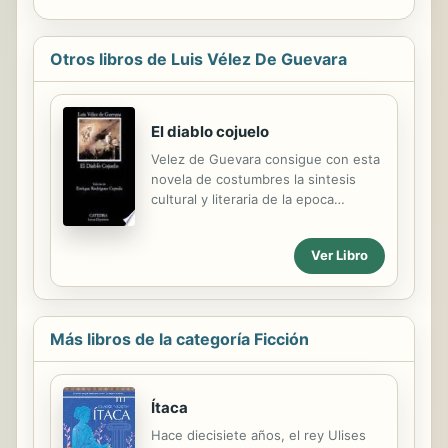
Otros libros de Luis Vélez De Guevara
El diablo cojuelo
Velez de Guevara consigue con esta
novela de costumbres la sintesis
cultural y literaria de la epoca
barroca. En ella fundio todo su
saber: de Luciano a Fray Luis, la
Ver Libro
literatura viva de su tiempo. Todo
ello enlazado por la anecdota del
diablo como guia, y sostenido con un
lenguaje plegado sobre si mismo con
Más libros de la categoría Ficción
gran ingenio.
Ítaca
Hace diecisiete años, el rey Ulises