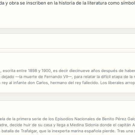
a y obra se inscriben en la historia de la literatura como símbo
s, escrita entre 1898 y 1900, es decir diecinueve años después de haber
dejado —la muerte de Fernando VII—, para relatar la difícil etapa de la min
rey al infante don Carlos, hermano del rey fallecido. Los liberales arro
A lo largo de la serie, Galdós seguirá las vicisitudes de...
vela de la primera serie de los Episodios Nacionales de Benito Pérez Gal
dre, decide huir de su casa y llega a Medina Sidonia donde el capitán 
la batalla de Trafalgar, que la inexperta marina española pierde. Tras un