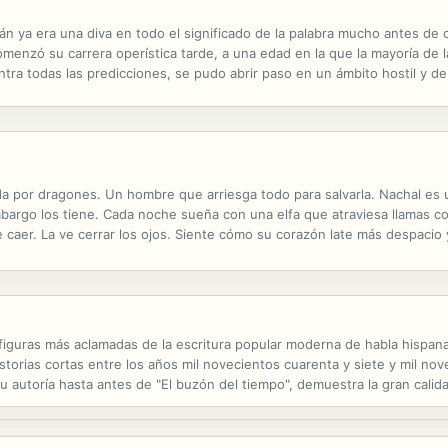
rán ya era una diva en todo el significado de la palabra mucho antes de
Comenzó su carrera operística tarde, a una edad en la que la mayoría de
tra todas las predicciones, se pudo abrir paso en un ámbito hostil y de
 es dueña de una gran finca vitivinícola en Mendoza, Argentina. Todo va
da por dragones. Un hombre que arriesga todo para salvarla. Nachal e
bargo los tiene. Cada noche sueña con una elfa que atraviesa llamas co
 caer. La ve cerrar los ojos. Siente cómo su corazón late más despacio
n círculo vicioso que no puede controlar y que lo está volviendo loco...
figuras más aclamadas de la escritura popular moderna de habla hispana 
torias cortas entre los años mil novecientos cuarenta y siete y mil nov
u autoría hasta antes de "El buzón del tiempo", demuestra la gran calid
toría. El exitoso escritor, fiel a sí mismo y a sus obsesiones, no...