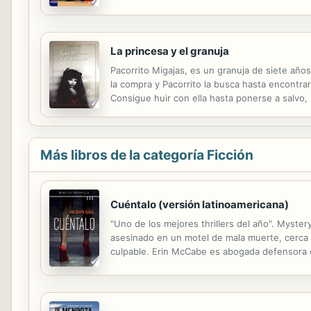
escapa de casa para ir a Madrid a probar fortu
La princesa y el granuja
Pacorrito Migajas, es un granuja de siete añ
la compra y Pacorrito la busca hasta encontrar
Consigue huir con ella hasta ponerse a salvo,
Más libros de la categoría Ficción
Cuéntalo (versión latinoamericana)
"Uno de los mejores thrillers del año". Myste
asesinado en un motel de mala muerte, cerca d
culpable. Erin McCabe es abogada defensora c
propia vida. Pero como mujer trans, siente qu