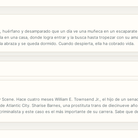
na.
os, huérfano y desamparado que un día ve una muñeca en un escaparate 
la en una casa, donde logra entrar y la busca hasta tropezar con su ama
 la abraza y se queda dormido. Cuando despierta, ella ha cobrado vida.
ry Scene. Hace cuatro meses William E. Townsend Jr., el hijo de un sen
e Atlantic City. Sharise Barnes, una prostituta trans de diecinueve años
riminalista y este caso es el más importante de su carrera. Sabe que 
e nadie mejor que ella podrá defenderla y salvarla de la pena de muerte.