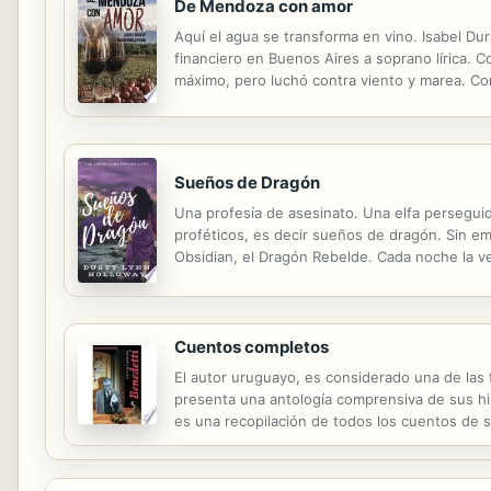
De Mendoza con amor
Aquí el agua se transforma en vino. Isabel Du
financiero en Buenos Aires a soprano lírica. 
máximo, pero luchó contra viento y marea. Con
abandona la gran urbe de Buenos Aires y ahora
Sueños de Dragón
Una profesía de asesinato. Una elfa persegui
proféticos, es decir sueños de dragón. Sin em
Obsidian, el Dragón Rebelde. Cada noche la ve
de la conexión del sueño, muere con ella. Es u
Cuentos completos
El autor uruguayo, es considerado una de las 
presenta una antología comprensiva de sus his
es una recopilación de todos los cuentos de s
también la enorme cantidad de cuentos de su au