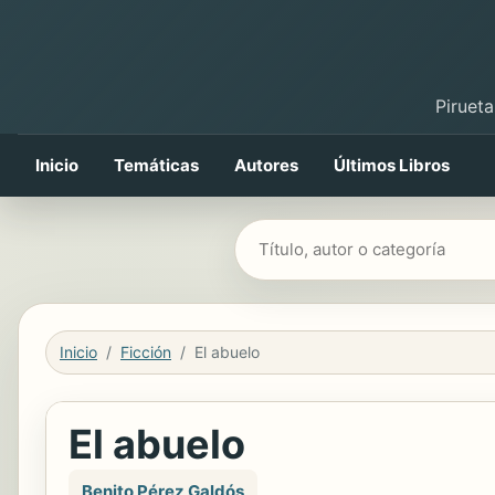
Pirueta
Inicio
Temáticas
Autores
Últimos Libros
Buscar libros
Inicio
Ficción
El abuelo
El abuelo
Benito Pérez Galdós