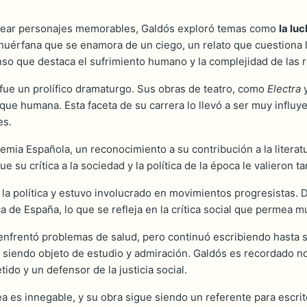
a crear personajes memorables, Galdós exploró temas como
la lu
n huérfana que se enamora de un ciego, un relato que cuestiona 
nso que destaca el sufrimiento humano y la complejidad de las 
fue un prolífico dramaturgo. Sus obras de teatro, como
Electra
sique humana. Esta faceta de su carrera lo llevó a ser muy influy
es.
mia Española, un reconocimiento a su contribución a la literat
que su crítica a la sociedad y la política de la época le valieron
r la política y estuvo involucrado en movimientos progresistas. 
 de España, lo que se refleja en la crítica social que permea m
 enfrentó problemas de salud, pero continuó escribiendo hasta 
ue siendo objeto de estudio y admiración. Galdós es recordado 
do y un defensor de la justicia social.
a es innegable, y su obra sigue siendo un referente para escrit