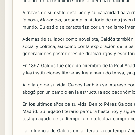
una profunda reflexión sobre la identidad nacional.
A través de su estilo detallado y su capacidad par
famosa,
Marianela
, presenta la historia de una jove
mundo. Su estilo se caracteriza por un realismo inte
Además de su labor como novelista, Galdós también 
social y política, así como por la exploración de la p
generaciones posteriores de dramaturgos y escritor
En 1897, Galdós fue elegido miembro de la Real Acade
y las instituciones literarias fue a menudo tensa, ya 
A lo largo de su vida, Galdós también se interesó po
abogó por un cambio en la estructura socioeconómica
En los últimos años de su vida, Benito Pérez Galdós
Madrid. Su legado literario perdura hasta hoy y sig
testigo agudo de su tiempo, un intelectual comprometi
La influencia de Galdós en la literatura contemporáne