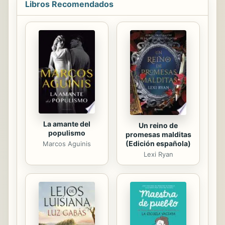
general y las visitas de prevenci�n
Libros Recomendados
habituales, y la segunda parte se
divide en sistemas, describi�ndose
el abordaje pedi�trico necesario
para establecer un diagn�stico
diferencial. Los cap�tulos se
organizan en torno a los aspectos
esenciales de las rotaciones
pedi�tricas, y en cada uno se
abordan las pruebas ...
La amante del
Un reino de
populismo
promesas malditas
(Edición española)
Marcos Aguinis
Lexi Ryan