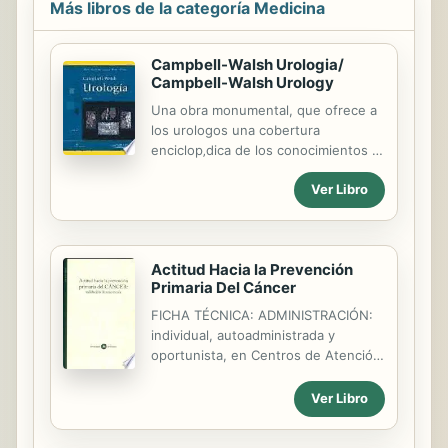
Más libros de la categoría Medicina
Campbell-Walsh Urologia/
Campbell-Walsh Urology
Una obra monumental, que ofrece a
los urologos una cobertura
enciclop‚dica de los conocimientos m
s recientes y autorizados sobre la
Ver Libro
especialidad. El tomo 4 estudia los
aspectos sobre la urologia pedi trica.
Actitud Hacia la Prevención
Primaria Del Cáncer
FICHA TÉCNICA: ADMINISTRACIÓN:
individual, autoadministrada y
oportunista, en Centros de Atención
Primaria de Salud, a pacientes entre
15-50 años. ADAPTACIÓN DE LA
Ver Libro
PRUEBA: Universidades de Oviedo y
Cantabria SIGNIFICACIÓN: Evaluación