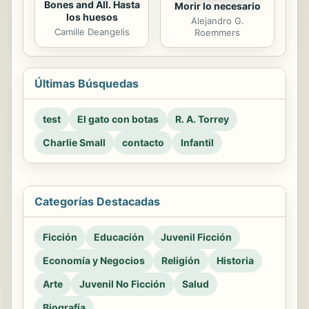
Bones and All. Hasta
Morir lo necesario
los huesos
Alejandro G.
Camille Deangelis
Roemmers
Últimas Búsquedas
test
El gato con botas
R. A. Torrey
Charlie Small
contacto
Infantil
Categorías Destacadas
Ficción
Educación
Juvenil Ficción
Economía y Negocios
Religión
Historia
Arte
Juvenil No Ficción
Salud
Biografía