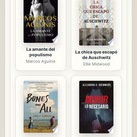
realidad foral (vigente desde el
medioevo), el antagonismo
constitucional (vigente desde Cádiz
1812) y la demanda de
autodeterminación (vigente ...
La amante del
La chica que escapó
populismo
de Auschwitz
Marcos Aguinis
Ellie Midwood