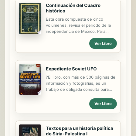
Continuación del Cuadro
histórico
Esta obra compuesta de cinco
volúmenes, revisa el periodo de la
independencia de México. Para
escribirla, su autor recurrió a fuentes
Ver Libro
directas: a los testimonios de
personas fidedignas y de buena
crítica que presenciaron los sucesos,
así como a documentos oficiales de
la época.
Expediente Soviet UFO
?El libro, con más de 500 páginas de
información y fotografías, es un
trabajo de obligada consulta para
conocer el fenómeno en los países
de la ex URSS. Se trata de un ensayo
Ver Libro
que recoge los avistamientos, los
hallazgos, los documentos oficiales y
confidenciales de la KGB.? (Diario de
Pontevedra, Julio de 2010) ?
Textos para un historia política
Asimismo, los autores acercan al
de Siria-Palestina I