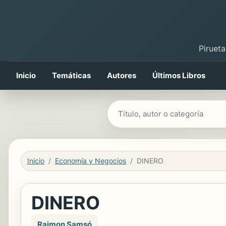
Pirueta
Inicio
Temáticas
Autores
Últimos Libros
Buscar libros
Inicio
Economía y Negocios
DINERO
DINERO
Raimon Samsó