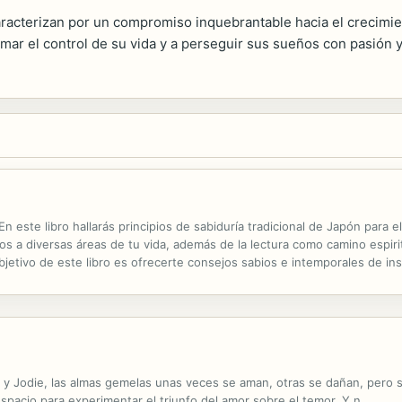
racterizan por un compromiso inquebrantable hacia el crecimie
tomar el control de su vida y a perseguir sus sueños con pasión 
 En este libro hallarás principios de sabiduría tradicional de Japón para
rlos a diversas áreas de tu vida, además de la lectura como camino espirit
objetivo de este libro es ofrecerte consejos sabios e intemporales de in
habrá expandido, te habrás convertido en un...
r y Jodie, las almas gemelas unas veces se aman, otras se dañan, per
spacio para experimentar el triunfo del amor sobre el temor. Y n