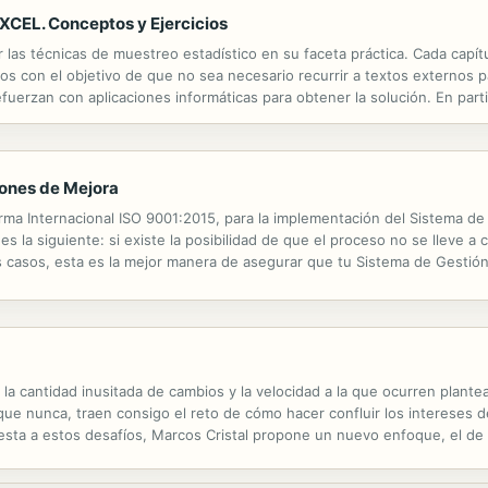
CEL. Conceptos y Ejercicios
tar las técnicas de muestreo estadístico en su faceta práctica. Cada cap
icios con el objetivo de que no sea necesario recurrir a textos externos
efuerzan con aplicaciones informáticas para obtener la solución. En parti
tos iniciales de la teoría del muestreo, para facilitar ...
ones de Mejora
a Internacional ISO 9001:2015, para la implementación del Sistema de 
s la siguiente: si existe la posibilidad de que el proceso no se lleve a
s casos, esta es la mejor manera de asegurar que tu Sistema de Gesti
nan en muchas páginas webs especializadas y hasta indican el apartado 
la cantidad inusitada de cambios y la velocidad a la que ocurren plante
ue nunca, traen consigo el reto de cómo hacer confluir los intereses d
esta a estos desafíos, Marcos Cristal propone un nuevo enfoque, el de 
idencia entre lo que las organizaciones necesitan hoy, lo que las perso