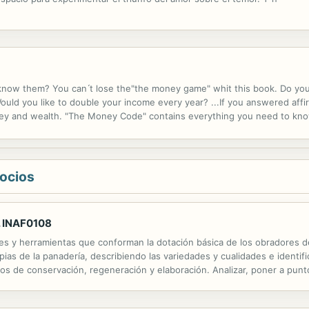
know them? You can ́t lose the"the money game" whit this book. Do you
ld you like to double your income every year? ...If you answered affirm
 and wealth. "The Money Code" contains everything you need to know 
been taught at school, at university, or at home about money (simply 
gocios
. INAF0108
les y herramientas que conforman la dotación básica de los obradores de
opias de la panadería, describiendo las variedades y cualidades e identifi
s de conservación, regeneración y elaboración. Analizar, poner a punto
nes para panadería, artesanales e industriales. Adquirir...