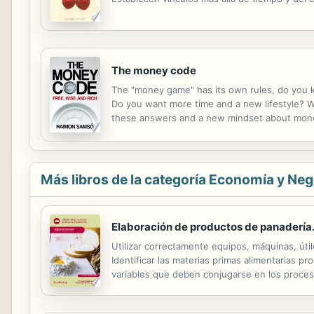
The money code
The "money game" has its own rules, do you 
Do you want more time and a new lifestyle? Wou
these answers and a new mindset about money
Money Code" will reveal what you have never 
Más libros de la categoría Economía y Ne
Elaboración de productos de panadería
Utilizar correctamente equipos, máquinas, úti
Identificar las materias primas alimentarias pr
variables que deben conjugarse en los proceso
de elaboraciones básicas de múltiples aplicacio