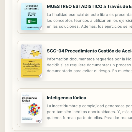
MUESTREO ESTADISTICO a Través de EX
La finalidad esencial de este libro es presen
los conceptos teóricos a utilizar en los ejerc
en las soluciones. Además, los ejercicios se r
al contenido, se comienza exponiendo los concep
SGC-04 Procedimiento Gestión de Acci
Información documentada requerida por la Norm
decidir si se requiere documentar un proceso e
documentarlo para evitar el riesgo. En mucho
fiable. La Información documentada la mencio
Inteligencia lúdica
La incertidumbre y complejidad generadas por 
pero también inéditas oportunidades. Y, más q
quienes forman parte de ellas. Para dar respu
innovadora de aprovechar la interesante coinc