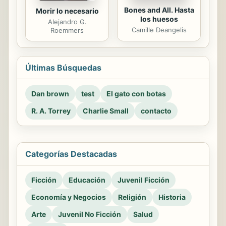
Bones and All. Hasta
Morir lo necesario
los huesos
Alejandro G.
Camille Deangelis
Roemmers
Últimas Búsquedas
Dan brown
test
El gato con botas
R. A. Torrey
Charlie Small
contacto
Categorías Destacadas
Ficción
Educación
Juvenil Ficción
Economía y Negocios
Religión
Historia
Arte
Juvenil No Ficción
Salud