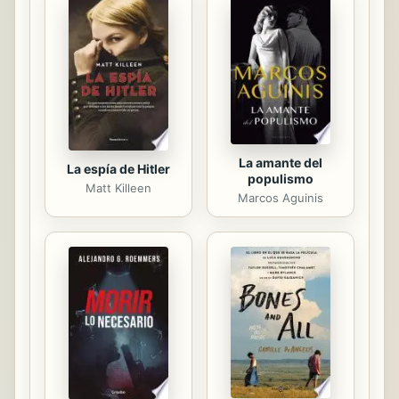
el psiquiatra del personal de Justice
Security. Caleb descubre un hilo
común que atraviesa los sueños, y
prescribe dos cosas para cada uno
de ellos: un fuerte sedante para
ayudarlos a dormir, y para tratar...
La amante del
La espía de Hitler
populismo
Matt Killeen
Marcos Aguinis