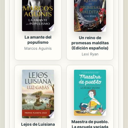
tema, siento la seguridad de afirmar
que uno de los mayores éxitos de
nuestra sociedad contemporánea es
el firme...
La amante del
Un reino de
populismo
promesas malditas
(Edición española)
Marcos Aguinis
Lexi Ryan
Maestra de pueblo.
Lejos de Luisiana
La escuela vaciada